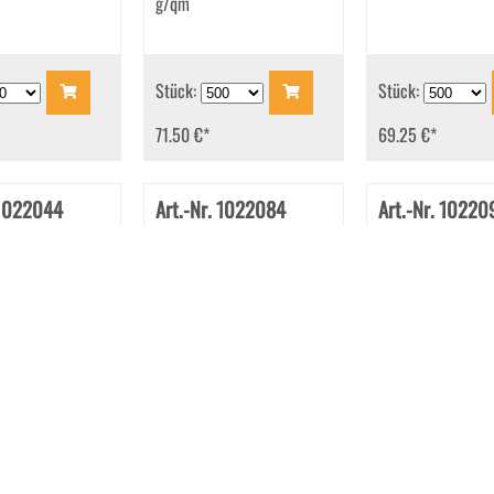
g/qm
Stück:
Stück:
71.50 €
*
69.25 €
*
 1022044
Art.-Nr. 1022084
Art.-Nr. 10220
en DL 110x220
Briefhüllen DL 110x220
Briefhüllen DL 1
lebend
mm Haftklebend
mm Haftklebend
t Intensivgelb
Transparent Intensivorange
Transparent Inten
100 g/qm
g/qm