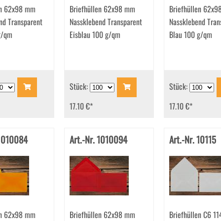
en 62x98 mm
Briefhüllen 62x98 mm
Briefhüllen 62x
nd Transparent
Nassklebend Transparent
Nassklebend Tran
g/qm
Eisblau 100 g/qm
Blau 100 g/qm
Stück:
Stück:
17.10 €
*
17.10 €
*
 1010084
Art.-Nr. 1010094
Art.-Nr. 10115
en 62x98 mm
Briefhüllen 62x98 mm
Briefhüllen C6 1