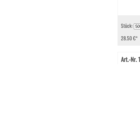
Stück:
28.50 €
*
Art.-Nr.
Briefhüll
mm Haftk
Transparen
100 g/qm