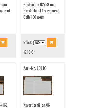
98 mm
Briefhüllen 62x98 mm
sparent
Nassklebend Transparent
Gelb 100 g/qm
Stück:
17.10 €
*
Art.-Nr. 10116
14x162
Kuvertierhüllen C6