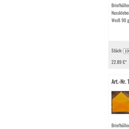
Briefhüll
Nassklebe
Weiß 90 
Stück:
22.89 €
*
Art.-Nr.
Briefhüll