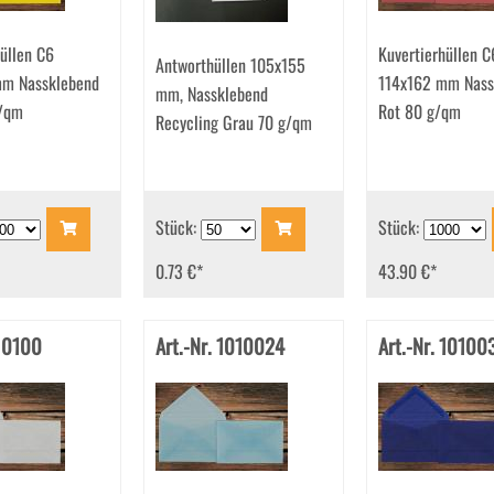
üllen C6
Kuvertierhüllen C
Antworthüllen 105x155
mm Nassklebend
114x162 mm Nass
mm, Nassklebend
/qm
Rot 80 g/qm
Recycling Grau 70 g/qm
Stück:
Stück:
0.73 €
*
43.90 €
*
 10100
Art.-Nr. 1010024
Art.-Nr. 10100