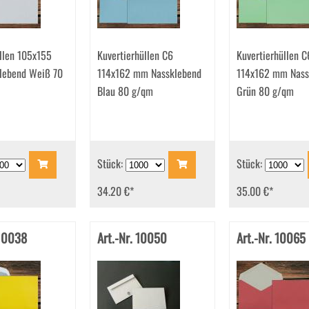
llen 105x155
Kuvertierhüllen C6
Kuvertierhüllen C
lebend Weiß 70
114x162 mm Nassklebend
114x162 mm Nass
Blau 80 g/qm
Grün 80 g/qm
Stück:
Stück:
34.20 €
*
35.00 €
*
 10038
Art.-Nr. 10050
Art.-Nr. 10065