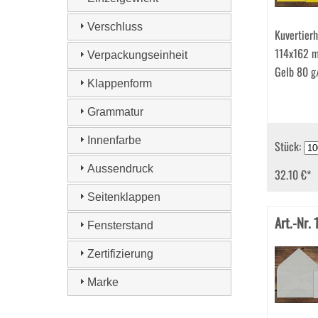
Wertbriefhüllen (1)
Verschluss
Kuvertierh
114x162 
Verpackungseinheit
Gelb 80 g
Klappenform
Grammatur
Innenfarbe
Stück:
Aussendruck
32.10 €
*
Seitenklappen
Art.-Nr.
Fensterstand
Zertifizierung
Marke