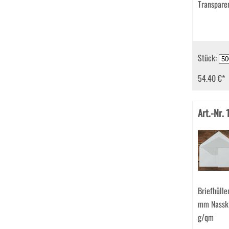
Transpare
Stück:
54.40 €
*
Art.-Nr.
Briefhüll
mm Nassk
g/qm