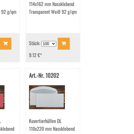
114x162 mm Nassklebend
ß 92 g/qm
Transparent Weiß 92 g/qm
Stück:
9.12 €
*
Art.-Nr. 10202
L
Kuvertierhüllen DL
klebend
110x220 mm Nassklebend