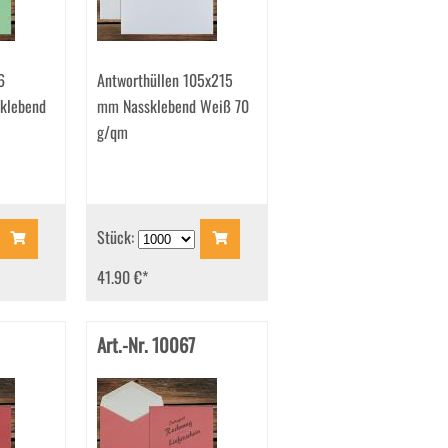
6
Antworthüllen 105x215
klebend
mm Nassklebend Weiß 70
g/qm
Stück:
41.90 €
*
Art.-Nr. 10067