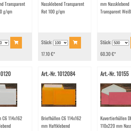
nd Transparent
Nassklebend Transparent
mm Nassklebend
00 g/qm
Rot 100 g/qm
Transparent Wei
Stück:
Stück:
17.10 €
*
60.30 €
*
 10120
Art.-Nr. 1012084
Art.-Nr. 10155
en C6 114x162
Briefhüllen C6 114x162
Kuvertierhüllen D
lebend
mm Haftklebend
110x220 mm Nass