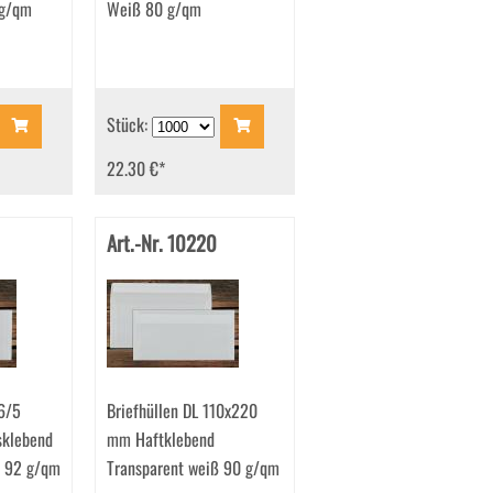
 g/qm
Weiß 80 g/qm
Stück:
22.30 €
*
Art.-Nr. 10220
6/5
Briefhüllen DL 110x220
klebend
mm Haftklebend
ß 92 g/qm
Transparent weiß 90 g/qm