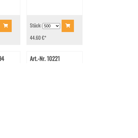
Stück:
44.60 €
*
94
Art.-Nr. 10221
10x220
Briefhüllen mit Fenster DL
110x220 mm Haftklebend
sivrot 92
Transparent Weiß 100
g/qm