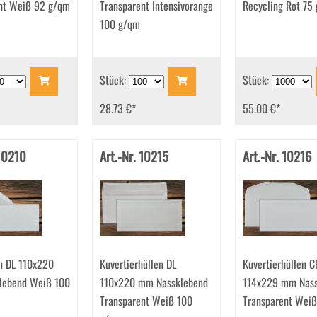
nt Weiß 92 g/qm
Transparent Intensivorange
Recycling Rot 75
100 g/qm
Stück:
Stück:
28.73 €
*
55.00 €
*
 10210
Art.-Nr. 10215
Art.-Nr. 10216
en DL 110x220
Kuvertierhüllen DL
Kuvertierhüllen C
lebend Weiß 100
110x220 mm Nassklebend
114x229 mm Nass
Transparent Weiß 100
Transparent Wei