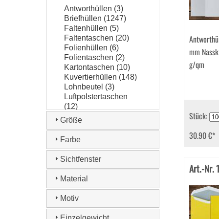
Antworthüllen (3)
Briefhüllen (1247)
Faltenhüllen (5)
Antworthü
Faltentaschen (20)
Folienhüllen (6)
mm Nassk
Folientaschen (2)
g/qm
Kartontaschen (10)
Kuvertierhüllen (148)
Lohnbeutel (3)
Luftpolstertaschen
(12)
Stück:
Musterbeutel (1)
Größe
Papierpolstertaschen
30.90 €
*
(6)
Farbe
Papprückwandtaschen
(5)
Sichtfenster
Röntgenfilmtaschen
Art.-Nr.
(3)
Material
Seidenfutterhüllen
(341)
Motiv
Versandbeutel (4)
Versandtaschen (232)
Einzelgewicht