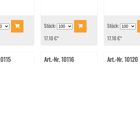
Stück:
Stück:
17.10 €
*
17.10 €
*
10115
Art.-Nr. 10116
Art.-Nr. 10120
en C6 114x162
Kuvertierhüllen C6
Briefhüllen C6 1
lebend
114x162 mm Nassklebend
mm Haftklebend
nt Weiß 92 g/qm
Transparent Weiß 92 g/qm
Transparent Wei