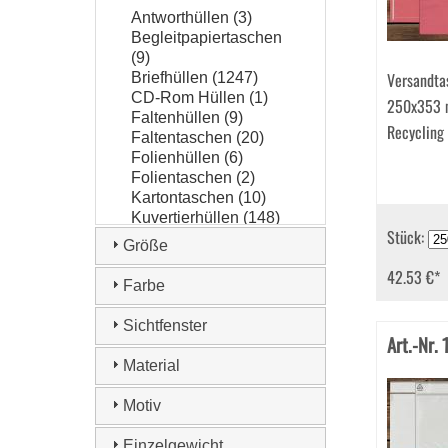
Antworthüllen (3)
Begleitpapiertaschen
(9)
Versandta
Briefhüllen (1247)
CD-Rom Hüllen (1)
250x353 
Faltenhüllen (9)
Recycling
Faltentaschen (20)
Folienhüllen (6)
Folientaschen (2)
Kartontaschen (10)
Kuvertierhüllen (148)
Stück:
Lohnbeutel (3)
Größe
Luftpolstertaschen
42.53 €
*
(12)
Farbe
Musterbeutel (1)
Papierpolstertaschen
Sichtfenster
(6)
Art.-Nr.
Papprückwandtaschen
Material
(5)
Röntgenfilmtaschen
Motiv
(3)
Seidenfutterhüllen
Einzelgewicht