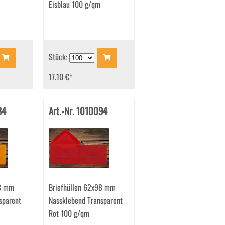
Eisblau 100 g/qm
Stück:
17.10 €
*
84
Art.-Nr. 1010094
98 mm
Briefhüllen 62x98 mm
sparent
Nassklebend Transparent
Rot 100 g/qm