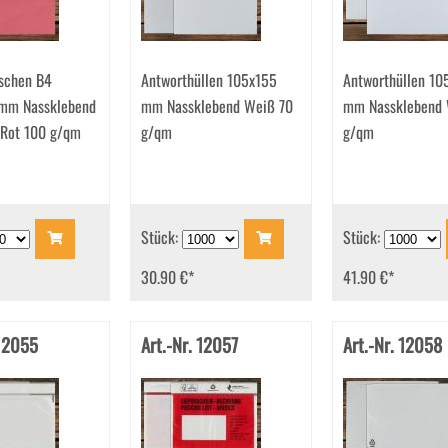
schen B4
Antworthüllen 105x155
Antworthüllen 10
mm Nassklebend
mm Nassklebend Weiß 70
mm Nassklebend 
 Rot 100 g/qm
g/qm
g/qm
Stück:
Stück:
30.90 €
*
41.90 €
*
 12055
Art.-Nr. 12057
Art.-Nr. 12058