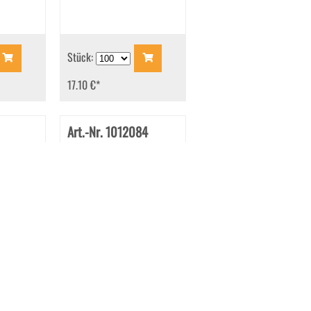
Stück:
17.10 €
*
Art.-Nr. 1012084
14x162
Briefhüllen C6 114x162
mm Haftklebend
ß 92 g/qm
Transparent Intensivorange
100 g/qm