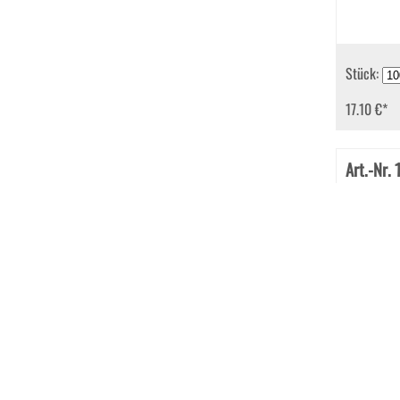
Stück:
17.10 €
*
Art.-Nr. 
Briefhüll
mm Nassk
Transpare