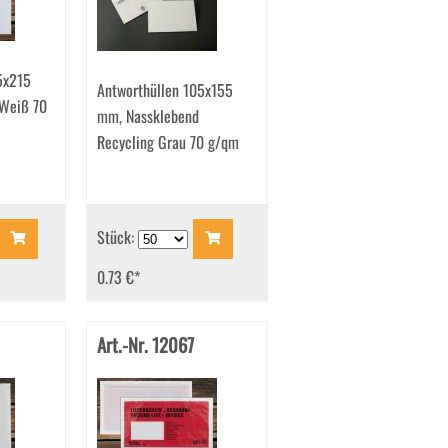
5x215
Antworthüllen 105x155
Weiß 70
mm, Nassklebend
Recycling Grau 70 g/qm
Stück:
0.73 €
*
Art.-Nr. 12067