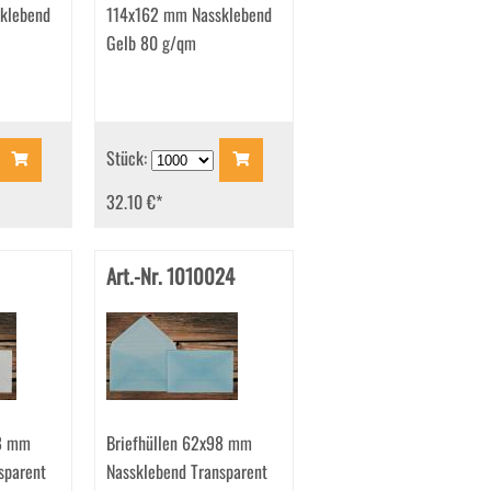
klebend
114x162 mm Nassklebend
Gelb 80 g/qm
Stück:
32.10 €
*
Art.-Nr. 1010024
98 mm
Briefhüllen 62x98 mm
sparent
Nassklebend Transparent