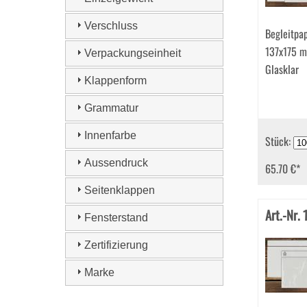
(343)
Versandbeutel (4)
Verschluss
Begleitpa
Versandtaschen (238)
Wertbriefhüllen (1)
137x175 m
Verpackungseinheit
Glasklar
Klappenform
Grammatur
Innenfarbe
Stück:
Aussendruck
65.70 €
*
Seitenklappen
Art.-Nr.
Fensterstand
Zertifizierung
Marke