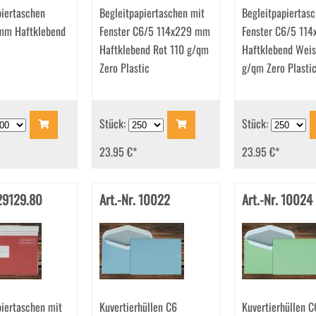
piertaschen
Begleitpapiertaschen mit
Begleitpapiertas
mm Haftklebend
Fenster C6/5 114x229 mm
Fenster C6/5 11
Haftklebend Rot 110 g/qm
Haftklebend Weis
Zero Plastic
g/qm Zero Plasti
Stück:
Stück:
23.95 €
*
23.95 €
*
 29129.80
Art.-Nr. 10022
Art.-Nr. 10024
piertaschen mit
Kuvertierhüllen C6
Kuvertierhüllen C