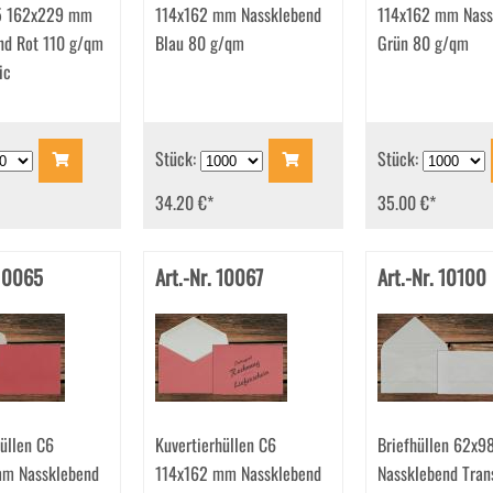
C5 162x229 mm
114x162 mm Nassklebend
114x162 mm Nass
nd Rot 110 g/qm
Blau 80 g/qm
Grün 80 g/qm
ic
Stück:
Stück:
34.20 €
*
35.00 €
*
 10065
Art.-Nr. 10067
Art.-Nr. 10100
üllen C6
Kuvertierhüllen C6
Briefhüllen 62x
mm Nassklebend
114x162 mm Nassklebend
Nassklebend Tran