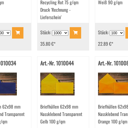
qm
Recycling Rot 75 g/qm
Weiß 90 g/qm
Druck 'Rechnung -
Lieferschein'
Stück:
Stück:
35.80 €
*
22.89 €
*
 1010034
Art.-Nr. 1010044
Art.-Nr. 10100
en 62x98 mm
Briefhüllen 62x98 mm
Briefhüllen 62x
nd Transparent
Nassklebend Transparent
Nassklebend Tran
g/qm
Gelb 100 g/qm
Orange 100 g/qm