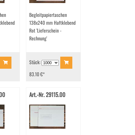
chen
Begleitpapiertaschen
klebend
138x240 mm Haftklebend
Rot 'Lieferschein -
Rechnung'
Stück:
83.10 €
*
.00
Art.-Nr. 29115.00