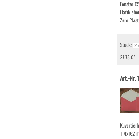
Fenster 
Haftklebe
Zero Plast
Stück:
27.78 €
*
Art.-Nr.
Kuvertierh
114x162 