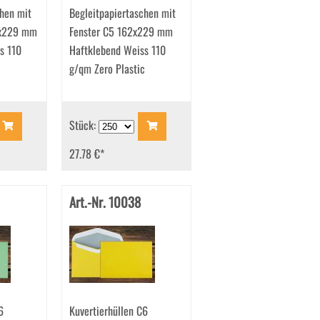
chen mit
Begleitpapiertaschen mit
4x229 mm
Fenster C5 162x229 mm
s 110
Haftklebend Weiss 110
c
g/qm Zero Plastic
Stück:
27.78 €
*
Art.-Nr. 10038
6
Kuvertierhüllen C6