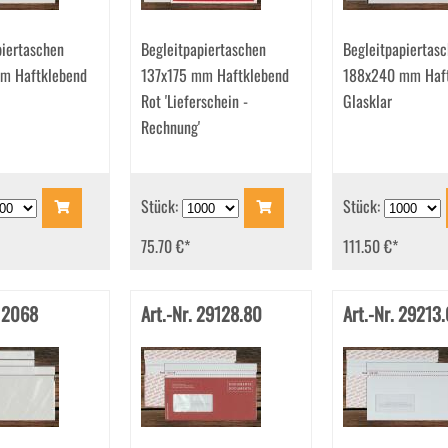
piertaschen
Begleitpapiertaschen
Begleitpapiertas
m Haftklebend
137x175 mm Haftklebend
188x240 mm Haft
Rot 'Lieferschein -
Glasklar
Rechnung'
Stück:
Stück:
75.70 €
*
111.50 €
*
 12068
Art.-Nr. 29128.80
Art.-Nr. 29213