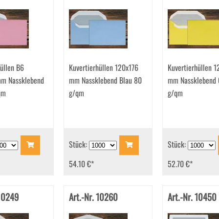
üllen B6
Kuvertierhüllen 120x176
Kuvertierhüllen 1
mm Nassklebend
mm Nassklebend Blau 80
mm Nassklebend 
qm
g/qm
g/qm
Stück:
Stück:
54.10 €
*
52.70 €
*
 10249
Art.-Nr. 10260
Art.-Nr. 10450