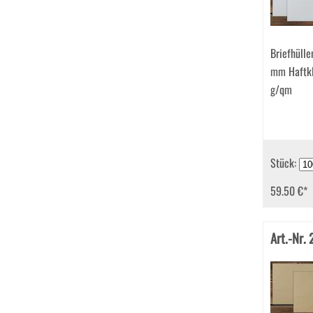
Briefhüll
mm Haftk
g/qm
Stück:
59.50 €
*
Art.-Nr.