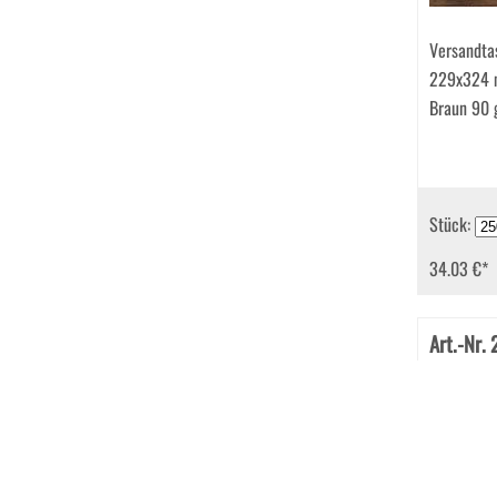
Versandta
229x324 
Braun 90
Stück:
34.03 €
*
Art.-Nr.