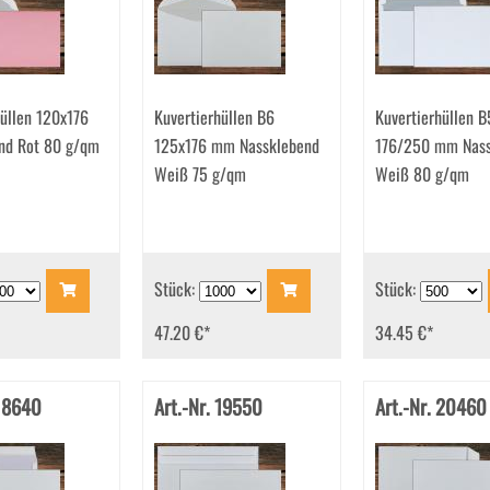
hüllen 120x176
Kuvertierhüllen B6
Kuvertierhüllen B
nd Rot 80 g/qm
125x176 mm Nassklebend
176/250 mm Nass
Weiß 75 g/qm
Weiß 80 g/qm
Stück:
Stück:
47.20 €
*
34.45 €
*
 18640
Art.-Nr. 19550
Art.-Nr. 20460