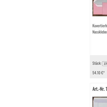
Kuvertier
Nassklebe
Stück:
54.10 €
*
Art.-Nr.