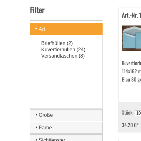
Filter
Art.-Nr.
Art
Briefhüllen (2)
Kuvertierhüllen (24)
Versandtaschen (8)
Kuvertierh
114x162 
Blau 80 g
Stück:
Größe
34.20 €
*
Farbe
Sichtfenster