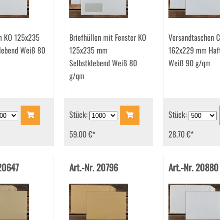
en KO 125x235
Briefhüllen mit Fenster KO
Versandtaschen 
lebend Weiß 80
125x235 mm
162x229 mm Haft
Selbstklebend Weiß 80
Weiß 90 g/qm
g/qm
Stück:
Stück:
59.00 €
*
28.70 €
*
 20647
Art.-Nr. 20796
Art.-Nr. 20880