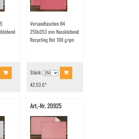
C5
Versandtaschen B4
klebend
250x353 mm Nassklebend
Recycling Rot 100 g/qm
Stück:
42.53 €
*
Art.-Nr. 20925