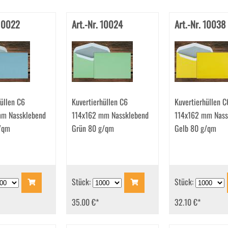
 10022
Art.-Nr. 10024
Art.-Nr. 10038
üllen C6
Kuvertierhüllen C6
Kuvertierhüllen C
mm Nassklebend
114x162 mm Nassklebend
114x162 mm Nass
/qm
Grün 80 g/qm
Gelb 80 g/qm
Stück:
Stück:
35.00 €
*
32.10 €
*