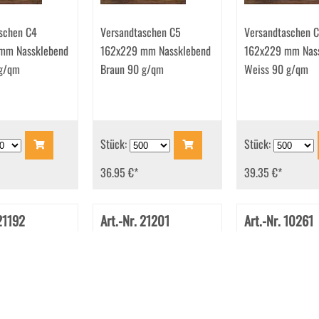
schen C4
Versandtaschen C5
Versandtaschen 
mm Nassklebend
162x229 mm Nassklebend
162x229 mm Nas
 g/qm
Braun 90 g/qm
Weiss 90 g/qm
Stück:
Stück:
36.95 €
*
39.35 €
*
 21192
Art.-Nr. 21201
Art.-Nr. 10261