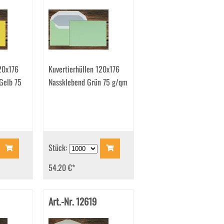
20x176
Kuvertierhüllen 120x176
Gelb 75
Nassklebend Grün 75 g/qm
Stück:
54.20 €
*
Art.-Nr. 12619