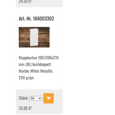
24.35 €
*
Art.-Nr. 164003302
Klappkarten 100/200x210
mm (DL) hochdoppelt
Marble White Metallic
250 g/qm
Stück:
32.05 €
*