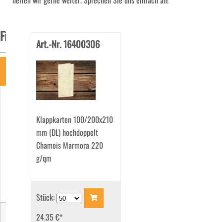
helfen wir gerne weiter. Sprechen Sie uns einfach an!
Filter
Art.-Nr. 16400306
Art
Geschenkkarten
(41)
Klappkarten 100/200x210
Klappkarten
(1562)
mm (DL) hochdoppelt
Tischkarten
Chamois Marmora 220
(40)
g/qm
Stück:
24.35 €
*
Größe