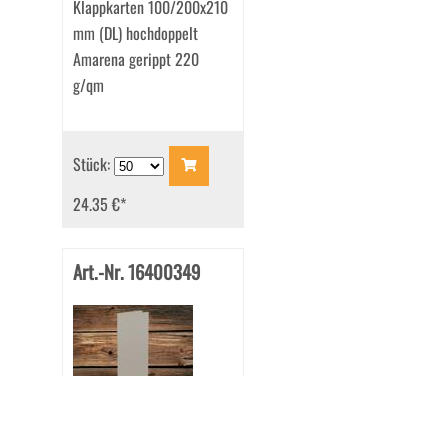
Klappkarten 100/200x210
mm (DL) hochdoppelt
Amarena gerippt 220
g/qm
Stück:
24.35 €
*
Art.-Nr. 16400349
Klappkarten 100/200x210