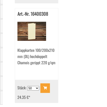
Art.-Nr. 16400308
Farbe
Material
Einzelgewicht
Klappkarten 100/200x210
mm (DL) hochdoppelt
Verpackungseinheit
Chamois gerippt 220 g/qm
Grammatur
Zertifizierung
Stück:
24.35 €
*
Marke