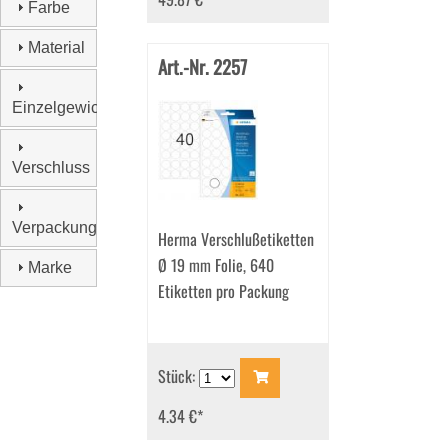
Farbe
Material
Art.-Nr. 2257
Einzelgewicht
Verschluss
Verpackungseinheit
Herma Verschlußetiketten
Ø 19 mm Folie, 640
Marke
Etiketten pro Packung
Stück:
4.34 €
*