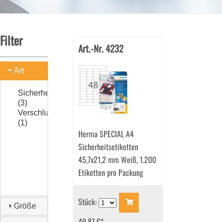
Filter
Art.-Nr. 4232
Art
Sicherheitsetiketten
(3)
Verschlußetiketten
(1)
Herma SPECIAL A4
Sicherheitsetiketten
45,7x21,2 mm Weiß, 1.200
Etiketten pro Packung
Stück:
Größe
49.87 €
*