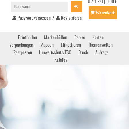
0 Artikel | 0.00 €
Warenkorb
Passwort vergessen
/
Registrieren
Briefhüllen
Markenhüllen
Papier
Karten
Verpackungen
Mappen
Etikettieren
Themenwelten
Restposten
Umweltschutz/FSC
Druck
Anfrage
Katalog