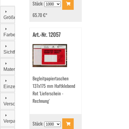
Stück:
65.70 €
*
Größe
Art.-Nr. 12057
Farbe
Sichtfenster
Material
Begleitpapiertaschen
137x175 mm Haftklebend
Einzelgewicht
Rot 'Lieferschein -
Rechnung'
Verschluss
Verpackungseinheit
Stück: