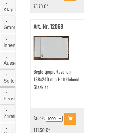
75.70 €
*
Klappenform
Art.-Nr. 12058
Grammatur
Innenfarbe
Aussendruck
Begleitpapiertaschen
188x240 mm Haftklebend
Seitenklappen
Glasklar
Fensterstand
Zertifizierung
Stück:
111.50 €
*