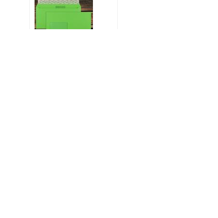
Briefhüllen mit Fenster
C6/5 114x229 mm
Haftklebend Intensivgrün
100 g/qm
Stück:
46.38 €
*
Art.-Nr. 19833.72