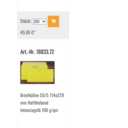
Stück:
45.95 €
*
Art.-Nr. 18833.72
Briefhüllen C6/5 114x229
mm Haftklebend
Intensivgelb 100 g/qm