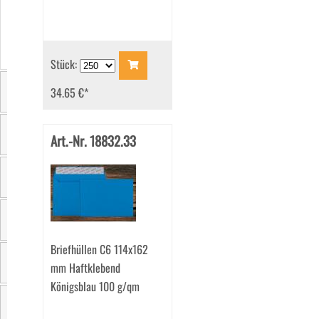
Stück:
34.65 €
*
Größe
Art.-Nr. 18832.33
Farbe
Sichtfenster
Material
Briefhüllen C6 114x162
mm Haftklebend
Einzelgewicht
Königsblau 100 g/qm
Verschluss