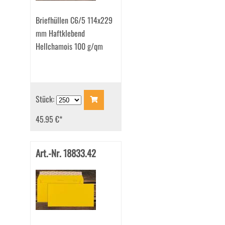
Briefhüllen C6/5 114x229
mm Haftklebend
Hellchamois 100 g/qm
Stück:
45.95 €
*
Art.-Nr. 18833.42