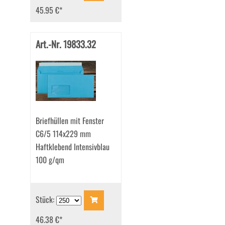
45.95 €
*
Art.-Nr. 19833.32
Briefhüllen mit Fenster
C6/5 114x229 mm
Haftklebend Intensivblau
100 g/qm
Stück:
46.38 €
*