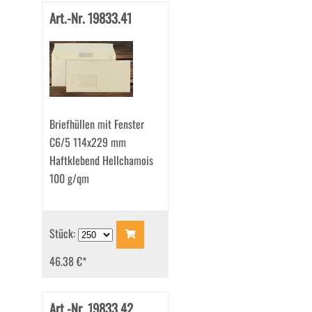
Art.-Nr. 19833.41
Briefhüllen mit Fenster
C6/5 114x229 mm
Haftklebend Hellchamois
100 g/qm
Stück:
46.38 €
*
Art.-Nr. 19833.42