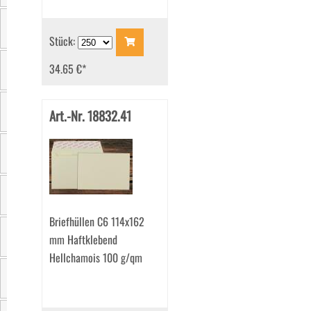
Verpackungseinheit
Stück:
34.65 €
*
Klappenform
Art.-Nr. 18832.41
Grammatur
Innenfarbe
Seitenklappen
Briefhüllen C6 114x162
mm Haftklebend
Fensterstand
Hellchamois 100 g/qm
Zertifizierung