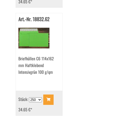
34.65 €
*
Art.-Nr. 18832.62
Briefhüllen C6 114x162
mm Haftklebend
Intensivgrün 100 g/qm
Stück:
34.65 €
*