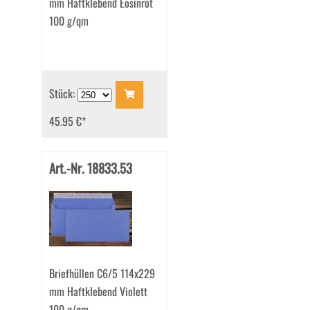
mm Haftklebend Eosinrot
100 g/qm
Stück:
45.95 €
*
Art.-Nr. 18833.53
Briefhüllen C6/5 114x229
mm Haftklebend Violett
100 g/qm