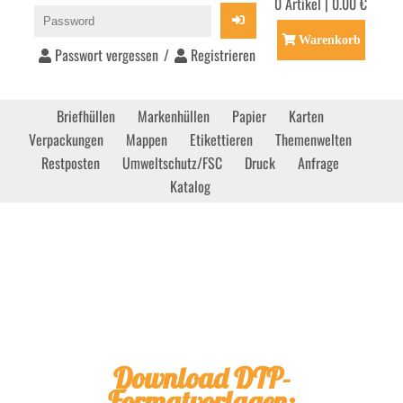
0 Artikel | 0.00 €
Warenkorb
Passwort vergessen
/
Registrieren
Briefhüllen
Markenhüllen
Papier
Karten
Verpackungen
Mappen
Etikettieren
Themenwelten
Restposten
Umweltschutz/FSC
Druck
Anfrage
Katalog
Download DTP-
Formatvorlagen: