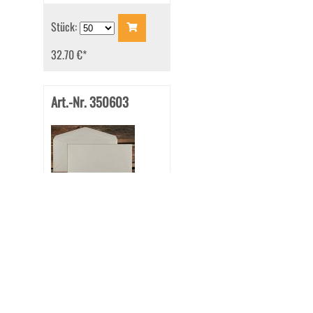
Stück:
32.70 €
*
Art.-Nr. 350603
Briefhüllen DL 110x220
mm Nassklebend Metallic
Platinum 120 g/qm