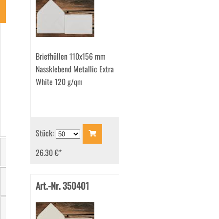
Art
Briefhüllen
(190)
Briefhüllen 110x156 mm
Versandtaschen
(12)
Nassklebend Metallic Extra
White 120 g/qm
Stück:
26.30 €
*
Größe
Art.-Nr. 350401
Farbe
Sichtfenster