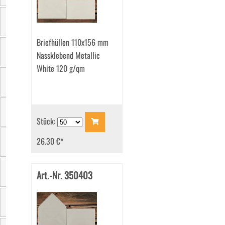
Material
Briefhüllen 110x156 mm
Nassklebend Metallic
Einzelgewicht
White 120 g/qm
Verschluss
Verpackungseinheit
Stück:
26.30 €
*
Klappenform
Art.-Nr. 350403
Grammatur
Innenfarbe