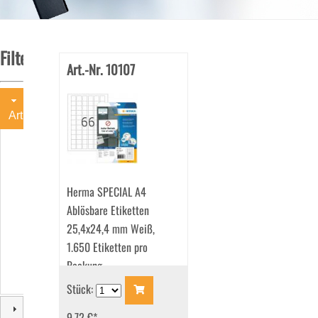
Filter
Art.-Nr. 10107
Art
Haftetiketten
(11)
Ordneretiketten
Herma SPECIAL A4
(2)
Sichtreiteretiketten
Ablösbare Etiketten
(1)
25,4x24,4 mm Weiß,
1.650 Etiketten pro
Packung
Stück:
9.72 €
*