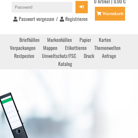
0 Artikel | 0.00 €
Warenkorb
Passwort vergessen
/
Registrieren
Briefhüllen
Markenhüllen
Papier
Karten
Verpackungen
Mappen
Etikettieren
Themenwelten
Restposten
Umweltschutz/FSC
Druck
Anfrage
Katalog