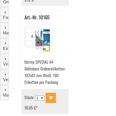
Größe
Art.-Nr. 10165
Farbe
Material
Einzelgewicht
Herma SPECIAL A4
Verschluss
Ablösbare Ordneretiketten
192x61 mm Weiß, 100
Verpackungseinheit
Etiketten pro Packung
Marke
Stück:
10.05 €
*