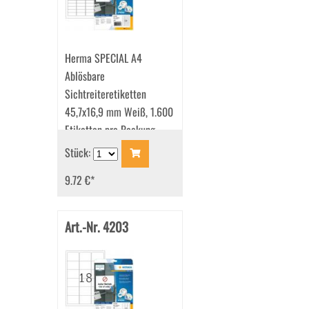
Herma SPECIAL A4
Ablösbare
Sichtreiteretiketten
45,7x16,9 mm Weiß, 1.600
Etiketten pro Packung
Stück:
9.72 €
*
Art.-Nr. 4203