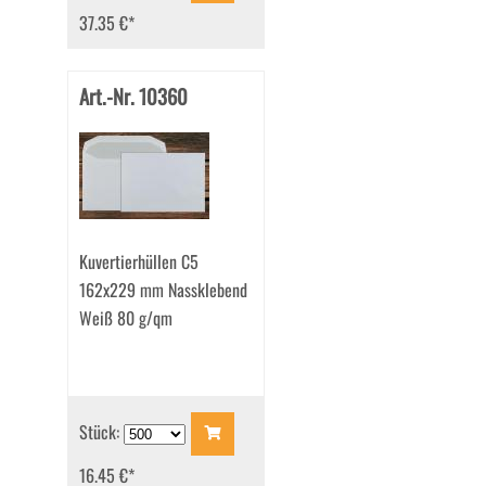
37.35 €
*
Art.-Nr. 10360
Kuvertierhüllen C5
162x229 mm Nassklebend
Weiß 80 g/qm
Stück:
16.45 €
*