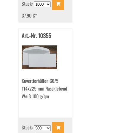
Stück:
37.90 €
*
Art.-Nr. 10355
Kuvertierhüllen C6/5
114x229 mm Nassklebend
Weiß 100 g/qm
Stück: