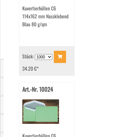
(147)
Kuvertierhüllen C6
114x162 mm Nassklebend
Blau 80 g/qm
Stück:
34.20 €
*
Größe
Art.-Nr. 10024
Farbe
Sichtfenster
Material
Kuvertierhüllen C6