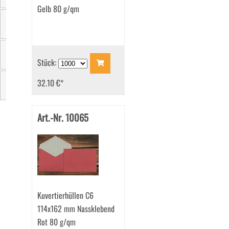
Gelb 80 g/qm
Fensterstand
Zertifizierung
Stück:
32.10 €
*
Marke
Art.-Nr. 10065
Kuvertierhüllen C6
114x162 mm Nassklebend
Rot 80 g/qm