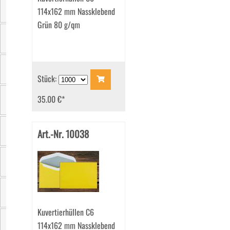
114x162 mm Nassklebend
Einzelgewicht
Grün 80 g/qm
Verschluss
Verpackungseinheit
Stück:
35.00 €
*
Klappenform
Art.-Nr. 10038
Grammatur
Innenfarbe
Aussendruck
Kuvertierhüllen C6
114x162 mm Nassklebend
Seitenklappen