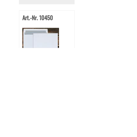
Art.-Nr. 10450
Kuvertierhüllen B5
176/250 mm Nassklebend
Weiß 80 g/qm
Stück:
34.45 €
*