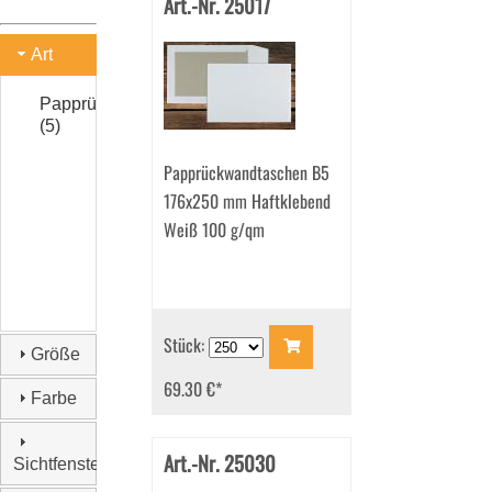
Art.-Nr. 25017
Art
Papprückwandtaschen
(5)
Papprückwandtaschen B5
176x250 mm Haftklebend
Weiß 100 g/qm
Stück:
Größe
69.30 €
*
Farbe
Art.-Nr. 25030
Sichtfenster