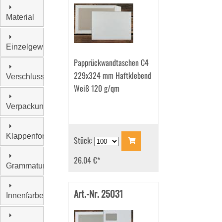
Material
Einzelgewicht
Papprückwandtaschen C4
229x324 mm Haftklebend
Verschluss
Weiß 120 g/qm
Verpackungseinheit
Klappenform
Stück:
26.04 €
*
Grammatur
Art.-Nr. 25031
Innenfarbe