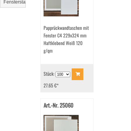
Fensterstand
Papprückwandtaschen mit
Fenster C4 229x324 mm
Haftklebend Weiß 120
g/qm
Stück:
27.65 €
*
Art.-Nr. 25060