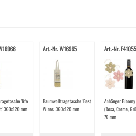
 W16966
Art.-Nr. W16965
Art.-Nr. F4105
agetasche 'life
Baumwolltragetasche 'Best
Anhänger Bloomy 
ort' 360x120 mm
Wines' 360x120 mm
(Rosa, Creme, Grü
76 mm