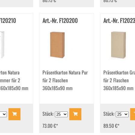
80.75 €
*
80.75 €
*
 F120210
Art.-Nr. F120200
Art.-Nr. F1202
rton Natura
Präsentkarton Natura Pur
Präsentkarton Gr
mmer für 2
für 2 Flaschen
für 2 Flaschen
 360x185x90 mm
360x185x90 mm
360x185x90 mm
Stück:
Stück:
73.00 €
*
89.50 €
*