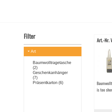
Filter
Art.-Nr.
Art
Baumwolltragetasche
(2)
Geschenkanhänger
(7)
Baumwolltr
Präsentkarton (6)
is too sh