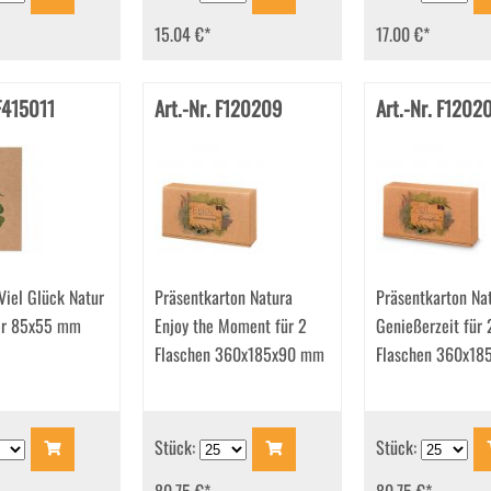
15.04 €
*
17.00 €
*
 F415011
Art.-Nr. F120209
Art.-Nr. F1202
Viel Glück Natur
Präsentkarton Natura
Präsentkarton Na
er 85x55 mm
Enjoy the Moment für 2
Genießerzeit für 
Flaschen 360x185x90 mm
Flaschen 360x1
Stück:
Stück: