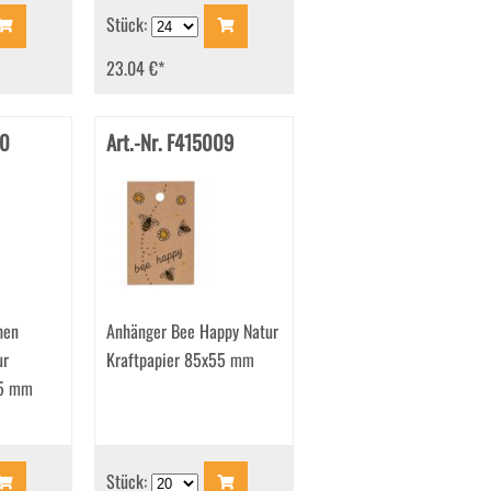
Stück:
23.04 €
*
10
Art.-Nr. F415009
hen
Anhänger Bee Happy Natur
ur
Kraftpapier 85x55 mm
55 mm
Stück: