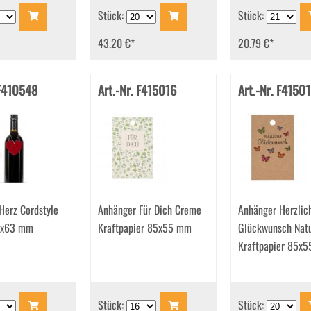
Stück:
Stück:
43.20 €
*
20.79 €
*
 F410548
Art.-Nr. F415016
Art.-Nr. F4150
Herz Cordstyle
Anhänger Für Dich Creme
Anhänger Herzlic
5x63 mm
Kraftpapier 85x55 mm
Glückwunsch Nat
Kraftpapier 85x
Stück:
Stück: