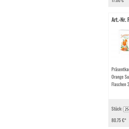
17.00 €
*
Art.-Nr.
Präsentka
Orange Su
Flaschen
Stück:
80.75 €
*