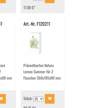
17.00 €
*
07
Art.-Nr. F120211
tura
Präsentkarton Natura
2
Lemon Summer für 2
85x90 mm
Flaschen 360x185x90 mm
Stück: