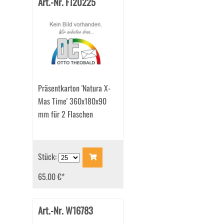
Art.-Nr. F120225
Präsentkarton 'Natura X-
Mas Time' 360x180x90
mm für 2 Flaschen
Stück:
65.00 €
*
Art.-Nr. W16783