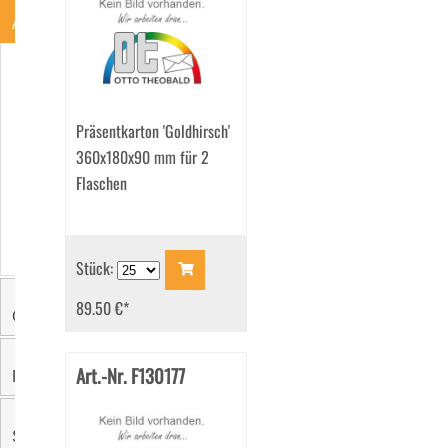
Art
Einlage
für
Versandkartons
Präsentkarton 'Goldhirsch'
(2)
Faltschachteln
360x180x90 mm für 2
(13)
Flaschen
Füllmaterial
Holzwolle
(3)
Füllmaterial
Stück:
SizzlePak
(6)
89.50 €
*
Präsentkarton
Größe
(40)
Versandkartons
(2)
Art.-Nr. F130177
Farbe
Sichtfenster