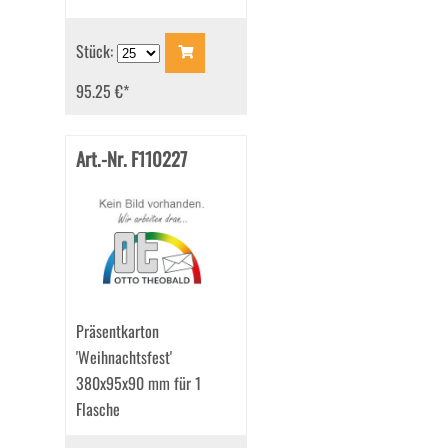
Stück:
95.25 €
*
Art.-Nr. F110227
Präsentkarton
'Weihnachtsfest'
380x95x90 mm für 1
Flasche