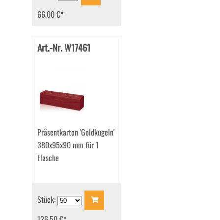
66.00 €
*
Art.-Nr. W17461
Präsentkarton 'Goldkugeln'
380x95x90 mm für 1
Flasche
Stück:
126.50 €
*