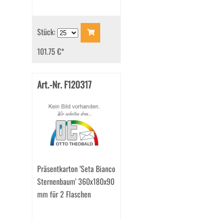
Stück:
101.75 €
*
Art.-Nr. F120317
Präsentkarton 'Seta Bianco
Sternenbaum' 360x180x90
mm für 2 Flaschen