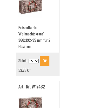
Präsentkarton
'Weihnachtskranz'
360x192x95 mm für 2
Flaschen
Stück:
53.75 €
*
Art.-Nr. W17432