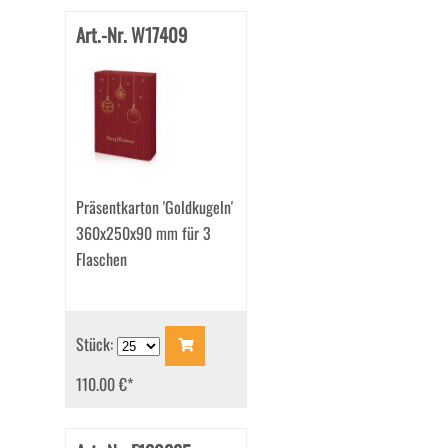
Art.-Nr. W17409
Präsentkarton 'Goldkugeln'
360x250x90 mm für 3
Flaschen
Stück:
110.00 €
*