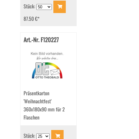
Stück:
87.50 €
*
Art.-Nr. F120227
Präsentkarton
'Weihnachtfest'
360x180x90 mm für 2
Flaschen
Stück: