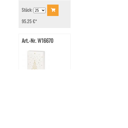
Stück:
95.25 €
*
Art.-Nr. W16670
Präsentkarton 'Seta Bianco
Sternenbaum' 360x250x90
mm für 3 Flaschen