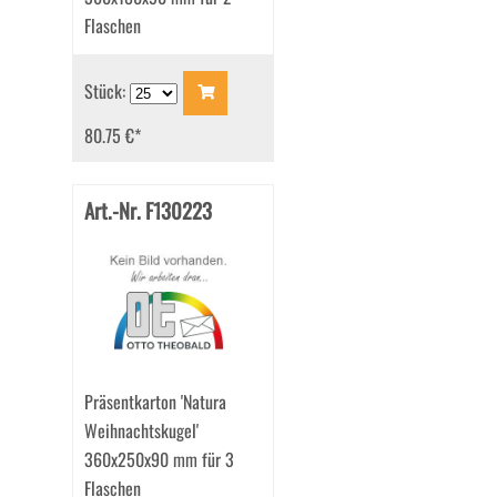
Flaschen
Stück:
80.75 €
*
Art.-Nr. F130223
Präsentkarton 'Natura
Weihnachtskugel'
360x250x90 mm für 3
Flaschen