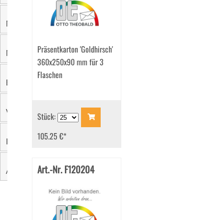
Material
Präsentkarton 'Goldhirsch'
Motiv
360x250x90 mm für 3
Flaschen
Einzelgewicht
Verpackungseinheit
Stück:
105.25 €
*
Innenfarbe
Art.-Nr. F120204
Aussendruck