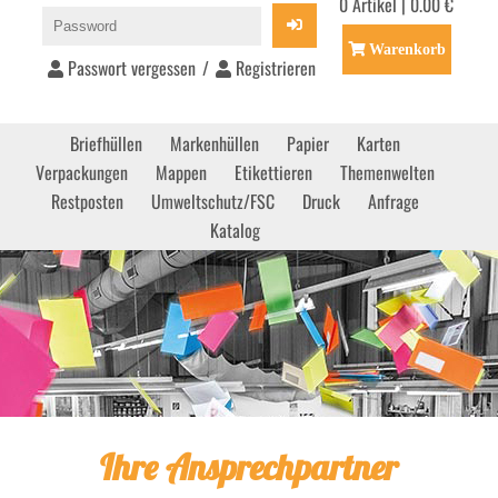
0 Artikel | 0.00 €
Warenkorb
Passwort vergessen
/
Registrieren
Briefhüllen
Markenhüllen
Papier
Karten
Verpackungen
Mappen
Etikettieren
Themenwelten
Restposten
Umweltschutz/FSC
Druck
Anfrage
Katalog
Ihre Ansprechpartner