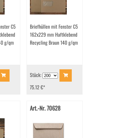
enster C5
Briefhüllen mit Fenster C5
klebend
162x229 mm Haftklebend
40 g/qm
Recycling Braun 140 g/qm
Stück:
75.12 €
*
Art.-Nr. 70628