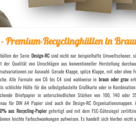
 - Premium-Recyclinghüllen in Brau
fhüllen der Serie
Design-RC
sind nicht nur beispielhafte Umweltschoner, s
t der Qualität von Umschlägen aus konventioneller Herstellung durcha
atvariationen zur Auswahl: Gerade Klappe, spitze Klappe, mit oder ohne Fe
asche. Alle Formate von C6 bis C4 sind wahlweise in
braun oder grau
erh
 als schlichte Hülle für die selbstgebastelte Grußkarte oder in Kombinatio
rechende Briefpapier in unterschiedlichen Stärken von 100, 140 oder 
genau für DIN A4 Papier sind auch die Design-RC Organisationsmappen. 
0% aus Recycling-Papier
gefertigt und mit dem FSC-Gütesiegel zertifizier
können leichte Farbschwankungen aufweisen. Es handelt sich hierbei nicht 