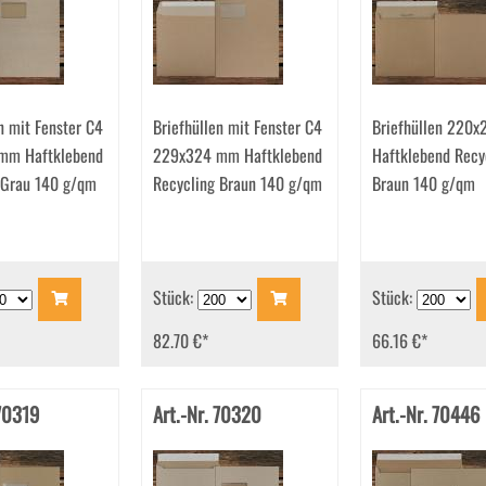
n mit Fenster C4
Briefhüllen mit Fenster C4
Briefhüllen 220
mm Haftklebend
229x324 mm Haftklebend
Haftklebend Recy
 Grau 140 g/qm
Recycling Braun 140 g/qm
Braun 140 g/qm
Stück:
Stück:
82.70 €
*
66.16 €
*
 70319
Art.-Nr. 70320
Art.-Nr. 70446