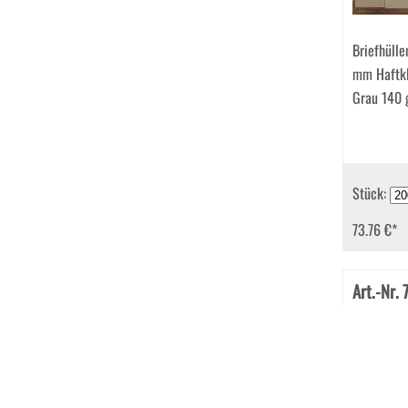
Briefhüll
mm Haftkl
Grau 140
Stück:
73.76 €
*
Art.-Nr.