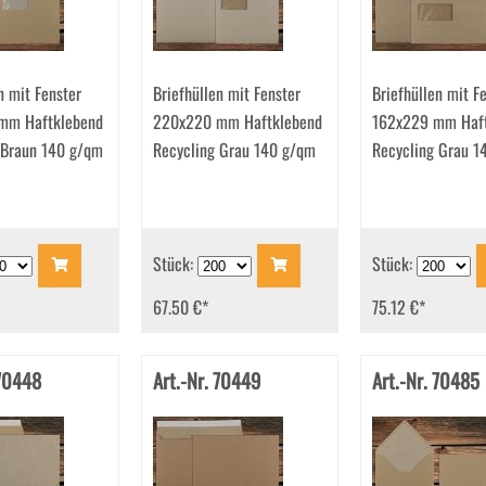
n mit Fenster
Briefhüllen mit Fenster
Briefhüllen mit F
mm Haftklebend
220x220 mm Haftklebend
162x229 mm Haft
 Braun 140 g/qm
Recycling Grau 140 g/qm
Recycling Grau 1
Stück:
Stück:
67.50 €
*
75.12 €
*
 70448
Art.-Nr. 70449
Art.-Nr. 70485