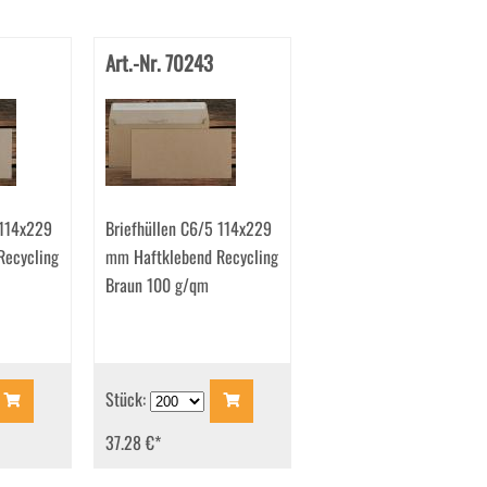
Art.-Nr. 70243
 114x229
Briefhüllen C6/5 114x229
Recycling
mm Haftklebend Recycling
Braun 100 g/qm
Stück:
37.28 €
*