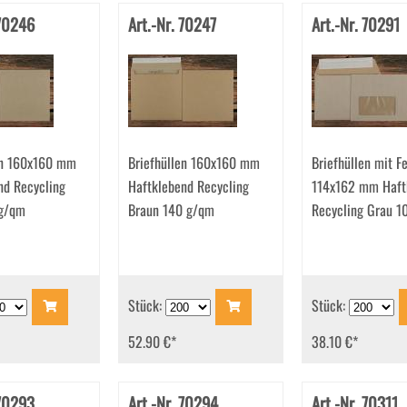
 70246
Art.-Nr. 70247
Art.-Nr. 70291
en 160x160 mm
Briefhüllen 160x160 mm
Briefhüllen mit F
nd Recycling
Haftklebend Recycling
114x162 mm Haft
 g/qm
Braun 140 g/qm
Recycling Grau 1
Stück:
Stück:
52.90 €
*
38.10 €
*
 70293
Art.-Nr. 70294
Art.-Nr. 70311