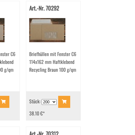
Art.-Nr. 70292
enster C6
Briefhüllen mit Fenster C6
klebend
114x162 mm Haftklebend
00 g/qm
Recycling Braun 100 g/qm
Stück:
38.10 €
*
Art.-Nr. 70312