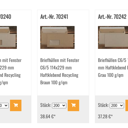
 70240
Art.-Nr. 70241
Art.-Nr. 70242
n mit Fenster
Briefhüllen mit Fenster
Briefhüllen C6/5
x229 mm
C6/5 114x229 mm
mm Haftklebend 
nd Recycling
Haftklebend Recycling
Grau 100 g/qm
 g/qm
Braun 100 g/qm
Stück:
Stück:
38.64 €
*
37.28 €
*