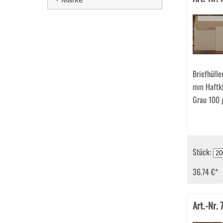
Briefhüll
mm Haftkl
Grau 100
Stück:
36.74 €
*
Art.-Nr.