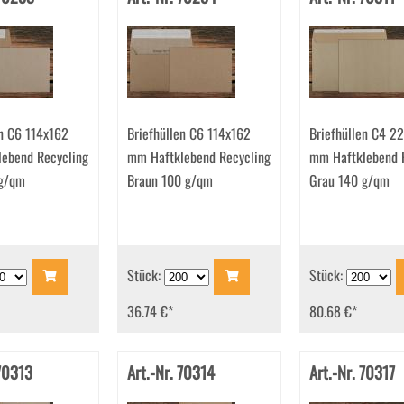
en C6 114x162
Briefhüllen C6 114x162
Briefhüllen C4 2
ebend Recycling
mm Haftklebend Recycling
mm Haftklebend 
 g/qm
Braun 100 g/qm
Grau 140 g/qm
Stück:
Stück:
36.74 €
*
80.68 €
*
 70313
Art.-Nr. 70314
Art.-Nr. 70317