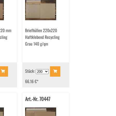
x220 mm
Briefhüllen 220x220
cling
Haftklebend Recycling
Grau 140 g/qm
Stück:
66.16 €
*
Art.-Nr. 70447