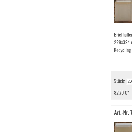
Briefhülle
229x324 
Recycling
Stück:
82.70 €
*
Art.-Nr.