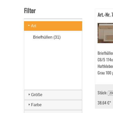
Filter
Art.-Nr.
Art
Briefhüllen (31)
Briefhülle
C6/5 114
Haftklebe
Grau 100
Stück:
Größe
38.64 €
*
Farbe