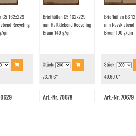
en C5 162x229
Briefhüllen C5 162x229
Briefhüllen B6 1
ebend Recycling
mm Haftklebend Recycling
mm Nassklebend 
 g/qm
Braun 140 g/qm
Braun 100 g/qm
Stück:
Stück:
73.76 €
*
40.60 €
*
 70629
Art.-Nr. 70678
Art.-Nr. 70679