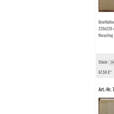
Briefhülle
220x220 
Recycling
Stück:
67.50 €
*
Art.-Nr.