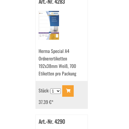
Art.-Nr. 4283
Herma Special A4
Ordnerertiketten
192x38mm Weiß, 700
Etiketten pro Packung
Stück:
37.39 €
*
Art.-Nr. 4290