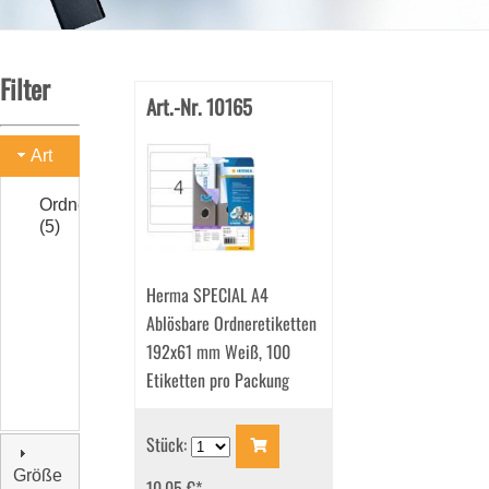
Filter
Art.-Nr. 10165
Art
Ordneretiketten
(5)
Herma SPECIAL A4
Ablösbare Ordneretiketten
192x61 mm Weiß, 100
Etiketten pro Packung
Stück:
Größe
10.05 €
*