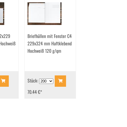
62x229
Briefhüllen mit Fenster C4
Hochweiß
229x324 mm Haftklebend
Hochweiß 120 g/qm
Stück:
70.44 €
*