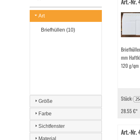
Art.-Nr.
Art
Briefhüllen (10)
Briefhüll
mm Haftk
120 g/qm
Stück:
Größe
28.55 €
*
Farbe
Sichtfenster
Art.-Nr.
Material