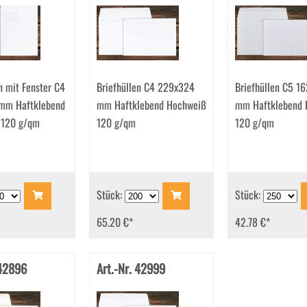
n mit Fenster C4
Briefhüllen C4 229x324
Briefhüllen C5 1
mm Haftklebend
mm Haftklebend Hochweiß
mm Haftklebend 
 120 g/qm
120 g/qm
120 g/qm
Stück:
Stück:
65.20 €
*
42.78 €
*
 42896
Art.-Nr. 42999