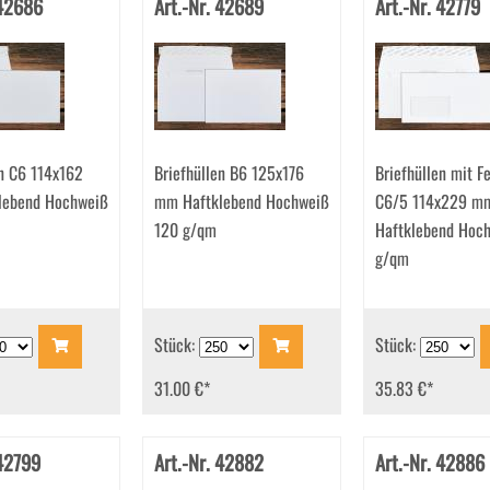
 42686
Art.-Nr. 42689
Art.-Nr. 42779
en C6 114x162
Briefhüllen B6 125x176
Briefhüllen mit F
lebend Hochweiß
mm Haftklebend Hochweiß
C6/5 114x229 m
120 g/qm
Haftklebend Hoc
g/qm
Stück:
Stück:
31.00 €
*
35.83 €
*
 42799
Art.-Nr. 42882
Art.-Nr. 42886