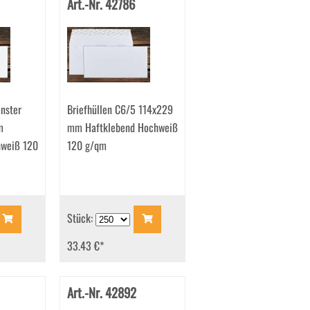
Art.-Nr. 42786
enster
Briefhüllen C6/5 114x229
m
mm Haftklebend Hochweiß
hweiß 120
120 g/qm
Stück:
33.43 €
*
Art.-Nr. 42892