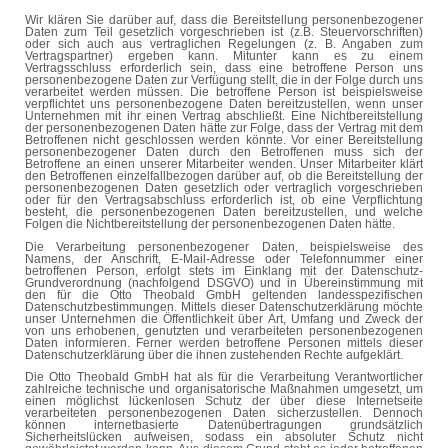
Wir klären Sie darüber auf, dass die Bereitstellung personenbezogener
Daten zum Teil gesetzlich vorgeschrieben ist (z.B. Steuervorschriften)
oder sich auch aus vertraglichen Regelungen (z. B. Angaben zum
Vertragspartner) ergeben kann. Mitunter kann es zu einem
Vertragsschluss erforderlich sein, dass eine betroffene Person uns
personenbezogene Daten zur Verfügung stellt, die in der Folge durch uns
verarbeitet werden müssen. Die betroffene Person ist beispielsweise
verpflichtet uns personenbezogene Daten bereitzustellen, wenn unser
Unternehmen mit ihr einen Vertrag abschließt. Eine Nichtbereitstellung
der personenbezogenen Daten hätte zur Folge, dass der Vertrag mit dem
Betroffenen nicht geschlossen werden könnte. Vor einer Bereitstellung
personenbezogener Daten durch den Betroffenen muss sich der
Betroffene an einen unserer Mitarbeiter wenden. Unser Mitarbeiter klärt
den Betroffenen einzelfallbezogen darüber auf, ob die Bereitstellung der
personenbezogenen Daten gesetzlich oder vertraglich vorgeschrieben
oder für den Vertragsabschluss erforderlich ist, ob eine Verpflichtung
besteht, die personenbezogenen Daten bereitzustellen, und welche
Folgen die Nichtbereitstellung der personenbezogenen Daten hätte.
Die Verarbeitung personenbezogener Daten, beispielsweise des
Namens, der Anschrift, E-Mail-Adresse oder Telefonnummer einer
betroffenen Person, erfolgt stets im Einklang mit der Datenschutz-
Grundverordnung (nachfolgend DSGVO) und in Übereinstimmung mit
den für die Otto Theobald GmbH geltenden landesspezifischen
Datenschutzbestimmungen. Mittels dieser Datenschutzerklärung möchte
unser Unternehmen die Öffentlichkeit über Art, Umfang und Zweck der
von uns erhobenen, genutzten und verarbeiteten personenbezogenen
Daten informieren. Ferner werden betroffene Personen mittels dieser
Datenschutzerklärung über die ihnen zustehenden Rechte aufgeklärt.
Die Otto Theobald GmbH hat als für die Verarbeitung Verantwortlicher
zahlreiche technische und organisatorische Maßnahmen umgesetzt, um
einen möglichst lückenlosen Schutz der über diese Internetseite
verarbeiteten personenbezogenen Daten sicherzustellen. Dennoch
können internetbasierte Datenübertragungen grundsätzlich
Sicherheitslücken aufweisen, sodass ein absoluter Schutz nicht