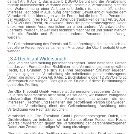
gemäß Art. 6 Abs. 1 Buchstabe b DSGVO beruht und die Verarbeitung
mithilfe automatisierter Verfahren erfolgt, sofern die Verarbeitung nicht für
die Wahrnehmung einer Aufgabe erforderlich ist, die im öffentlichen
Interesse liegt oder in Ausübung öffentlicher Gewalt erfolgt, welche dem
Verantwortlichen übertragen wurde. Ferner hat die betroffene Person bei
der Ausübung ihres Rechts auf Datenübertragbarkeit gemäß Art. 20 Abs.
1 DSGVO das Recht, zu erwirken, dass die personenbezogenen Daten
direkt von einem Verantwortlichen an einen anderen Verantwortlichen
übermittelt werden, soweit dies technisch machbar ist und sofern hiervon
nicht die Rechte und Freiheiten anderer Personen beeinträchtigt
werden.
Zur Geltendmachung des Rechts auf Datenübertragbarkeit kann sich die
betroffene Person jederzeit an einen Mitarbeiter der Otto Theobald GmbH
wenden.
13.4 Recht auf Widerspruch
Jede von der Verarbeitung personenbezogener Daten betroffene Person
hat das vom Europäischen Richtlinien- und Verordnungsgeber gewährte
Recht, aus Gründen, die sich aus ihrer besonderen Situation ergeben,
jederzeit gegen die Verarbeitung sie betreffender personenbezogener
Daten, die aufgrund von Art. 6 Abs. 1 Buchstaben e oder f DSGVO erfolgt,
Widerspruch einzulegen. Dies gilt auch für ein auf diese Bestimmungen
gestütztes
Profiling
.
Die Otto Theobald GmbH verarbeitet die personenbezogenen Daten im
Falle des Widerspruchs nicht mehr, es sei denn, wir können zwingende
schutzwürdige Gründe für die Verarbeitung nachweisen, die den
Interessen, Rechten und Freiheiten der betroffenen Person überwiegen,
oder die Verarbeitung dient der Geltendmachung, Ausübung oder
Verteidigung von Rechtsansprüchen.
Verarbeitet die Otto Theobald GmbH personenbezogene Daten, um
Direktwerbung zu betreiben, so hat die betroffene Person das Recht,
jederzeit Widerspruch gegen die Verarbeitung der personenbezogenen
Daten zum Zwecke derartiger Werbung einzulegen.
Dies gilt auch für das
Profiling
, soweit es mit solcher Direktwerbung in