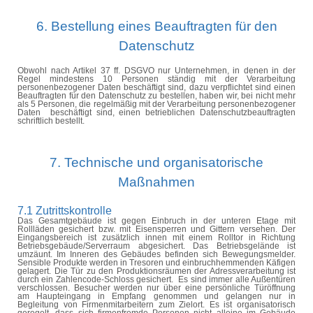
6. Bestellung eines Beauftragten für den
Datenschutz
Obwohl nach Artikel 37 ff. DSGVO nur Unternehmen, in denen in der
Regel mindestens 10 Personen ständig mit der Verarbeitung
personenbezogener Daten beschäftigt sind, dazu verpflichtet sind einen
Beauftragten für den Datenschutz zu bestellen, haben wir, bei nicht mehr
als 5 Personen, die regelmäßig mit der Verarbeitung personenbezogener
Daten
beschäftigt
sind, einen betrieblichen Datenschutzbeauftragten
schriftlich bestellt.
7. Technische und organisatorische
Maßnahmen
7.1 Zutrittskontrolle
Das Gesamtgebäude ist gegen Einbruch in der unteren Etage mit
Rollläden gesichert bzw. mit Eisensperren und Gittern versehen. Der
Eingangsbereich ist zusätzlich innen mit einem Rolltor in Richtung
Betriebsgebäude/Serverraum abgesichert. Das Betriebsgelände ist
umzäunt. Im Inneren des Gebäudes befinden sich Bewegungsmelder.
Sensible Produkte werden in Tresoren und einbruchhemmenden Käfigen
gelagert. Die Tür zu den Produktionsräumen der Adressverarbeitung ist
durch ein Zahlencode-Schloss gesichert.
Es sind immer alle Außentüren
verschlossen. Besucher werden nur über eine persönliche Türöffnung
am Haupteingang in Empfang genommen und gelangen nur in
Begleitung von Firmenmitarbeitern zum Zielort. Es ist organisatorisch
geregelt, dass sich firmenfremde Personen nicht alleine im Gebäude