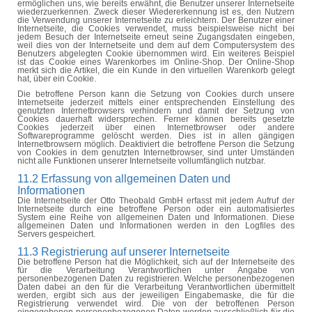
ermöglichen uns, wie bereits erwähnt, die Benutzer unserer Internetseite
wiederzuerkennen. Zweck dieser Wiedererkennung ist es, den Nutzern
die Verwendung unserer Internetseite zu erleichtern. Der Benutzer einer
Internetseite, die Cookies verwendet, muss beispielsweise nicht bei
jedem Besuch der Internetseite erneut seine Zugangsdaten eingeben,
weil dies von der Internetseite und dem auf dem Computersystem des
Benutzers abgelegten Cookie übernommen wird. Ein weiteres Beispiel
ist das Cookie eines Warenkorbes im Online-Shop. Der Online-Shop
merkt sich die Artikel, die ein Kunde in den virtuellen Warenkorb gelegt
hat, über ein Cookie.
Die betroffene Person kann die Setzung von Cookies durch unsere
Internetseite jederzeit mittels einer entsprechenden Einstellung des
genutzten Internetbrowsers verhindern und damit der Setzung von
Cookies dauerhaft widersprechen. Ferner können bereits gesetzte
Cookies jederzeit über einen Internetbrowser oder andere
Softwareprogramme gelöscht werden. Dies ist in allen gängigen
Internetbrowsern möglich. Deaktiviert die betroffene Person die Setzung
von Cookies in dem genutzten Internetbrowser, sind unter Umständen
nicht alle Funktionen unserer Internetseite vollumfänglich nutzbar.
11.2 Erfassung von allgemeinen Daten und
Informationen
Die Internetseite der Otto Theobald GmbH erfasst mit jedem Aufruf der
Internetseite durch eine betroffene Person oder ein automatisiertes
System eine Reihe von allgemeinen Daten und Informationen. Diese
allgemeinen Daten und Informationen werden in den Logfiles des
Servers gespeichert.
11.3 Registrierung auf unserer Internetseite
Die betroffene Person hat die Möglichkeit, sich auf der Internetseite des
für die Verarbeitung Verantwortlichen unter Angabe von
personenbezogenen Daten zu registrieren. Welche personenbezogenen
Daten dabei an den für die Verarbeitung Verantwortlichen übermittelt
werden, ergibt sich aus der jeweiligen Eingabemaske, die für die
Registrierung verwendet wird. Die von der betroffenen Person
eingegebenen personenbezogenen Daten werden ausschließlich für die