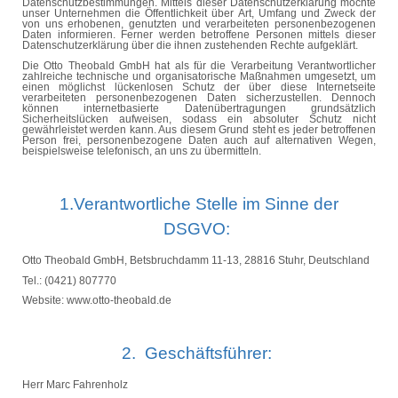
Datenschutzbestimmungen. Mittels dieser Datenschutzerklärung möchte
unser Unternehmen die Öffentlichkeit über Art, Umfang und Zweck der
von uns erhobenen, genutzten und verarbeiteten personenbezogenen
Daten informieren. Ferner werden betroffene Personen mittels dieser
Datenschutzerklärung über die ihnen zustehenden Rechte aufgeklärt.
Die Otto Theobald GmbH hat als für die Verarbeitung Verantwortlicher
zahlreiche technische und organisatorische Maßnahmen umgesetzt, um
einen möglichst lückenlosen Schutz der über diese Internetseite
verarbeiteten personenbezogenen Daten sicherzustellen. Dennoch
können internetbasierte Datenübertragungen grundsätzlich
Sicherheitslücken aufweisen, sodass ein absoluter Schutz nicht
gewährleistet werden kann. Aus diesem Grund steht es jeder betroffenen
Person frei, personenbezogene Daten auch auf alternativen Wegen,
beispielsweise telefonisch, an uns zu übermitteln.
1.Verantwortliche Stelle im Sinne der
DSGVO:
Otto Theobald GmbH,
Betsbruchdamm
11-13, 28816 Stuhr, Deutschland
Tel.: (0421) 807770
Website: www.otto-theobald.de
2.
Geschäftsführer:
Herr Marc
Fahrenholz