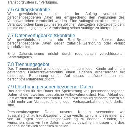
Transportsystem zur Verfügung.
7.6 Auftragskontrolle
Wir gewährleisten, dass die im Auftrag verarbeiteten
personenbezogenen Daten nur entsprechend den Weisungen des
Verantwortlichen verarbeitet werden. Eine Auftragskontrolle durch den
Verantwortlichen kann zu unseren üblichen Bürozeiten jederzeit erfolgen,
um die ordnungsgemäße Verarbeitung seiner Aufträge zu überprüfen.
7.7 Datenverfügbarkeitskontrolle
Wir gewährleisten durch ein Raid-System im Server, dass
personenbezogene Daten gegen zufällige Zerstörung oder Verlust
geschützt sind.
Eine Datensicherung erfolgt durch redundanten verschlüsselten
Serverabgleich.
7.8 Trennungsgebot
Das Trennungsgebot wird eingehalten indem jeder Kunde auf einem
getrennten Laufwerksverzeichnis einen eigenen Arbeitsordner mit
eindeutiger Benennung erhält. Auf dieses Laufwerk haben nur
berechtigte Mitarbeiter Zugriff.
7.9 Löschung personenbezogener Daten
Das Kriterium für die Dauer der Speicherung von personenbezogenen
Daten ist die jeweilige gesetzliche Aufbewahrungsfrist. Nach Ablauf der
Frist werden die entsprechenden Daten routinemäßig gelöscht, sofern sie
nicht mehr zur Vertragserfüllung oder Vertragsanbahnung erforderlich
sind.
Personenbezogene Daten unserer Kunden verwenden wir
ausschließlich auftragsbezogen und wir verpflichten uns, diese innerhalb
von 30 Tagen nach Auftragsabwicklung zu löschen. Kunden, die
wünschen, dass wir Ihre Daten länger aufbewahren, müssen uns dies
daher ausdrücklich schriftlich mitteilen.