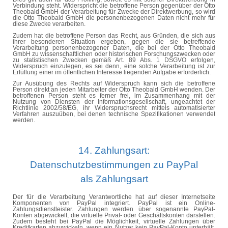
Verbindung steht. Widerspricht die betroffene Person gegenüber der Otto
Theobald GmbH der Verarbeitung für Zwecke der Direktwerbung, so wird
die Otto Theobald GmbH die personenbezogenen Daten nicht mehr für
diese Zwecke verarbeiten.
Zudem hat die betroffene Person das Recht, aus Gründen, die sich aus
ihrer besonderen Situation ergeben, gegen die sie betreffende
Verarbeitung personenbezogener Daten, die bei der Otto Theobald
GmbH zu wissenschaftlichen oder historischen Forschungszwecken oder
zu statistischen Zwecken gemäß Art. 89 Abs. 1 DSGVO erfolgen,
Widerspruch einzulegen, es sei denn, eine solche Verarbeitung ist zur
Erfüllung einer im öffentlichen Interesse liegenden Aufgabe erforderlich.
Zur Ausübung des Rechts auf Widerspruch kann sich die betroffene
Person direkt an jeden Mitarbeiter der Otto Theobald GmbH wenden. Der
betroffenen Person steht es ferner frei, im Zusammenhang mit der
Nutzung von Diensten der Informationsgesellschaft, ungeachtet der
Richtlinie 2002/58/EG, ihr Widerspruchsrecht mittels automatisierter
Verfahren auszuüben, bei denen technische Spezifikationen verwendet
werden.
14. Zahlungsart:
Datenschutzbestimmungen zu PayPal
als Zahlungsart
Der für die Verarbeitung Verantwortliche hat auf dieser Internetseite
Komponenten von PayPal integriert. PayPal ist ein Online-
Zahlungsdienstleister. Zahlungen werden über sogenannte PayPal-
Konten abgewickelt, die virtuelle Privat- oder Geschäftskonten darstellen.
Zudem besteht bei PayPal die Möglichkeit, virtuelle Zahlungen über
Kreditkarten abzuwickeln, wenn ein Nutzer kein PayPal-Konto unterhält.