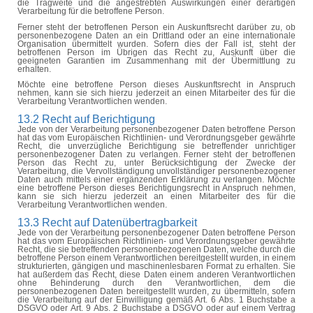
die Tragweite und die angestrebten Auswirkungen einer derartigen
Verarbeitung für die betroffene Person.
Ferner steht der betroffenen Person ein Auskunftsrecht darüber zu, ob
personenbezogene Daten an ein Drittland oder an eine internationale
Organisation übermittelt wurden. Sofern dies der Fall ist, steht der
betroffenen Person im Übrigen das Recht zu, Auskunft über die
geeigneten Garantien im Zusammenhang mit der Übermittlung zu
erhalten.
Möchte eine betroffene Person dieses Auskunftsrecht in Anspruch
nehmen, kann sie sich hierzu jederzeit an einen Mitarbeiter des für die
Verarbeitung Verantwortlichen wenden.
13.2 Recht auf Berichtigung
Jede von der Verarbeitung personenbezogener Daten betroffene Person
hat das vom Europäischen Richtlinien- und Verordnungsgeber gewährte
Recht, die unverzügliche Berichtigung sie betreffender unrichtiger
personenbezogener Daten zu verlangen. Ferner steht der betroffenen
Person das Recht zu, unter Berücksichtigung der Zwecke der
Verarbeitung, die Vervollständigung unvollständiger personenbezogener
Daten auch mittels einer ergänzenden Erklärung zu verlangen. Möchte
eine betroffene Person dieses Berichtigungsrecht in Anspruch nehmen,
kann sie sich hierzu jederzeit an einen Mitarbeiter des für die
Verarbeitung Verantwortlichen wenden.
13.3 Recht auf Datenübertragbarkeit
Jede von der Verarbeitung personenbezogener Daten betroffene Person
hat das vom Europäischen Richtlinien- und Verordnungsgeber gewährte
Recht, die sie betreffenden personenbezogenen Daten, welche durch die
betroffene Person einem Verantwortlichen bereitgestellt wurden, in einem
strukturierten, gängigen und maschinenlesbaren Format zu erhalten. Sie
hat außerdem das Recht, diese Daten einem anderen Verantwortlichen
ohne Behinderung durch den Verantwortlichen, dem die
personenbezogenen Daten bereitgestellt wurden, zu übermitteln, sofern
die Verarbeitung auf der Einwilligung gemäß Art. 6 Abs. 1 Buchstabe a
DSGVO oder Art. 9 Abs. 2 Buchstabe a DSGVO oder auf einem Vertrag