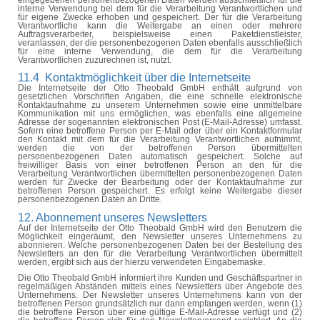
interne Verwendung bei dem für die Verarbeitung Verantwortlichen und
für eigene Zwecke erhoben und gespeichert. Der für die Verarbeitung
Verantwortliche kann die Weitergabe an einen oder mehrere
Auftragsverarbeiter
, beispielsweise einen Paketdienstleister,
veranlassen, der die personenbezogenen Daten ebenfalls ausschließlich
für eine interne Verwendung, die dem für die Verarbeitung
Verantwortlichen zuzurechnen ist, nutzt.
11.4
Kontaktmöglichkeit
über die Internetseite
Die Internetseite der Otto Theobald GmbH enthält aufgrund von
gesetzlichen Vorschriften Angaben, die eine schnelle elektronische
Kontaktaufnahme zu unserem Unternehmen sowie eine unmittelbare
Kommunikation mit uns ermöglichen, was ebenfalls eine allgemeine
Adresse der sogenannten elektronischen Post (E-Mail-Adresse) umfasst.
Sofern eine betroffene Person per E-Mail oder über ein Kontaktformular
den Kontakt mit dem für die Verarbeitung Verantwortlichen aufnimmt,
werden die von der betroffenen Person übermittelten
personenbezogenen Daten automatisch gespeichert. Solche auf
freiwilliger Basis von einer betroffenen Person an den für die
Verarbeitung Verantwortlichen übermittelten personenbezogenen Daten
werden für Zwecke der Bearbeitung oder der Kontaktaufnahme zur
betroffenen Person gespeichert. Es erfolgt keine Weitergabe dieser
personenbezogenen Daten an Dritte.
12. Abonnement unseres Newsletters
Auf der Internetseite der Otto Theobald GmbH wird den Benutzern die
Möglichkeit eingeräumt, den Newsletter unseres Unternehmens zu
abonnieren. Welche personenbezogenen Daten bei der Bestellung des
Newsletters an den für die Verarbeitung Verantwortlichen übermittelt
werden, ergibt sich aus der hierzu verwendeten Eingabemaske.
Die Otto Theobald GmbH informiert ihre Kunden und Geschäftspartner in
regelmäßigen Abständen mittels eines Newsletters über Angebote des
Unternehmens. Der Newsletter unseres Unternehmens kann von der
betroffenen Person grundsätzlich nur dann empfangen werden, wenn (1)
die betroffene Person über eine gültige E-Mail-Adresse verfügt und (2)