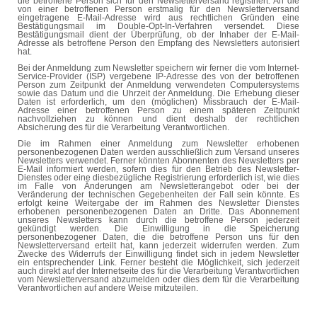
die betroffene Person sich für den
Newsletterversand
registriert. An die
von einer betroffenen Person erstmalig für den
Newsletterversand
eingetragene E-Mail-Adresse wird aus rechtlichen Gründen eine
Bestätigungsmail im Double-
Opt
-In-Verfahren versendet. Diese
Bestätigungsmail dient der Überprüfung, ob der Inhaber der E-Mail-
Adresse als betroffene Person den Empfang des Newsletters autorisiert
hat.
Bei der Anmeldung zum Newsletter speichern wir ferner die vom Internet-
Service-Provider (ISP) vergebene IP-Adresse des von der betroffenen
Person zum Zeitpunkt der Anmeldung verwendeten Computersystems
sowie das Datum und die Uhrzeit der Anmeldung. Die Erhebung dieser
Daten ist erforderlich, um den (möglichen) Missbrauch der E-Mail-
Adresse einer betroffenen Person zu einem späteren Zeitpunkt
nachvollziehen zu können und dient deshalb der rechtlichen
Absicherung des für die Verarbeitung Verantwortlichen.
Die im Rahmen einer Anmeldung zum Newsletter erhobenen
personenbezogenen Daten werden ausschließlich zum Versand unseres
Newsletters verwendet. Ferner könnten Abonnenten des Newsletters per
E-Mail informiert werden, sofern dies für den Betrieb des Newsletter-
Dienstes oder eine diesbezügliche Registrierung erforderlich ist, wie dies
im Falle von Änderungen am
Newsletterangebot
oder bei der
Veränderung der technischen Gegebenheiten der Fall sein könnte. Es
erfolgt keine Weitergabe der im Rahmen des Newsletter Dienstes
erhobenen personenbezogenen Daten an Dritte. Das Abonnement
unseres Newsletters kann durch die betroffene Person jederzeit
gekündigt werden. Die Einwilligung in die Speicherung
personenbezogener Daten, die die betroffene Person uns für den
Newsletterversand
erteilt hat, kann jederzeit widerrufen werden. Zum
Zwecke des Widerrufs der Einwilligung findet sich in jedem Newsletter
ein entsprechender Link. Ferner besteht die Möglichkeit, sich jederzeit
auch direkt auf der Internetseite des für die Verarbeitung Verantwortlichen
vom
Newsletterversand
abzumelden oder dies dem für die Verarbeitung
Verantwortlichen auf andere Weise mitzuteilen.