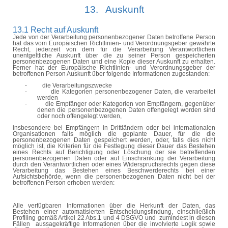
13.
Auskunft
13.1 Recht auf Auskunft
Jede von der Verarbeitung personenbezogener Daten betroffene Person
hat das vom Europäischen Richtlinien- und Verordnungsgeber gewährte
Recht, jederzeit von dem für die Verarbeitung Verantwortlichen
unentgeltliche Auskunft über die zu seiner Person gespeicherten
personenbezogenen Daten und eine Kopie dieser Auskunft zu erhalten.
Ferner hat der Europäische Richtlinien- und Verordnungsgeber der
betroffenen Person Auskunft über folgende Informationen zugestanden:
-
die Verarbeitungszwecke
-
die Kategorien personenbezogener Daten, die verarbeitet
werden
-
die Empfänger oder Kategorien von Empfängern, gegenüber
denen die personenbezogenen Daten offengelegt worden sind
oder noch offengelegt werden,
insbesondere bei Empfängern in Drittländern oder bei internationalen
Organisationen falls möglich die geplante Dauer, für die die
personenbezogenen Daten gespeichert werden, oder, falls dies nicht
möglich ist, die Kriterien für die Festlegung dieser Dauer das Bestehen
eines Rechts auf Berichtigung oder Löschung der sie betreffenden
personenbezogenen Daten oder auf Einschränkung der Verarbeitung
durch den Verantwortlichen oder eines Widerspruchsrechts gegen diese
Verarbeitung das Bestehen eines Beschwerderechts bei einer
Aufsichtsbehörde, wenn die personenbezogenen Daten nicht bei der
betroffenen Person erhoben werden:
Alle verfügbaren Informationen über die Herkunft der Daten, das
Bestehen einer automatisierten Entscheidungsfindung, einschließlich
Profiling
gemäß Artikel 22 Abs.1 und 4 DSGVO und  zumindest in diesen
Fällen  aussagekräftige Informationen über die involvierte Logik sowie