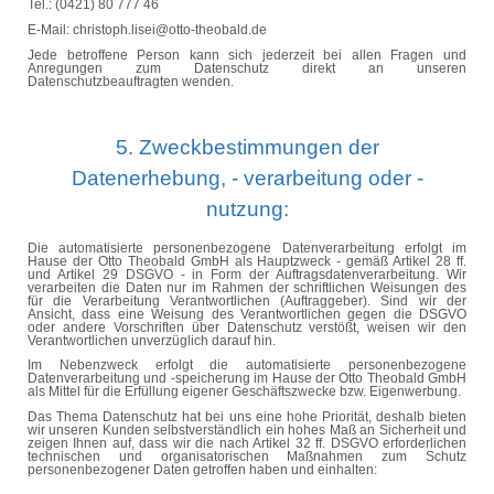
Tel.: (0421) 80 777 46
E-Mail: christoph.lisei@otto-theobald.de
Jede betroffene Person kann sich jederzeit bei allen Fragen und
Anregungen zum Datenschutz direkt an unseren
Datenschutzbeauftragten wenden.
5. Zweckbestimmungen der
Datenerhebung, -
verarbeitung
oder -
nutzung
:
Die automatisierte personenbezogene Datenverarbeitung erfolgt im
Hause der Otto Theobald GmbH als Hauptzweck - gemäß Artikel 28 ff.
und Artikel 29 DSGVO - in Form der Auftragsdatenverarbeitung. Wir
verarbeiten die Daten nur im Rahmen der schriftlichen Weisungen des
für die Verarbeitung Verantwortlichen (Auftraggeber). Sind wir der
Ansicht, dass eine Weisung des Verantwortlichen gegen die DSGVO
oder andere Vorschriften über Datenschutz verstößt, weisen wir den
Verantwortlichen unverzüglich darauf hin.
Im Nebenzweck erfolgt die automatisierte personenbezogene
Datenverarbeitung und -speicherung im Hause der Otto Theobald GmbH
als Mittel für die Erfüllung eigener Geschäftszwecke bzw. Eigenwerbung.
Das Thema Datenschutz hat bei uns eine hohe Priorität, deshalb bieten
wir unseren Kunden selbstverständlich ein hohes Maß an Sicherheit und
zeigen Ihnen auf, dass wir die nach Artikel 32 ff. DSGVO erforderlichen
technischen und organisatorischen Maßnahmen zum Schutz
personenbezogener Daten getroffen haben und einhalten: