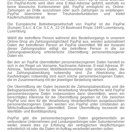
Ein PayPal-Konto wird über eine E-Mail-Adresse geführt, weshalb es
keine klassische Kontonummer gibt. PayPal ermöglicht es, Online-
Zahlungen an Dritte auszulösen oder auch Zahlungen zu empfangen.
PayPal übernimmt ferner Treuhänderfunktionen und bietet
Käuferschutzdienste an.
Die Europäische Betreibergesellschaft von PayPal ist die PayPal
(Europe)
S.à.r.l
. & Cie. S.C.A., 22-24 Boulevard Royal, 2449 Luxembourg,
Luxemburg.
Wählt die betroffene Person während des Bestellvorgangs in unserem
Online-Shop als Zahlungsmöglichkeit PayPal aus, werden automatisiert
Daten der betroffenen Person an PayPal übermittelt. Mit der Auswahl
dieser Zahlungsoption willigt die betroffene Person in die zur
Zahlungsabwicklung erforderliche Übermittlung personenbezogener
Daten ein.
Bei den an PayPal übermittelten personenbezogenen Daten handelt es
sich in der Regel um Vorname, Nachname, Adresse,
E-mail
-Adresse, IP-
Adresse, Telefonnummer, Mobiltelefonnummer oder andere Daten, die
zur Zahlungsabwicklung notwendig sind. Zur Abwicklung des
Kaufvertrages notwendig sind auch solche personenbezogenen Daten,
die im Zusammenhang mit der jeweiligen Bestellung stehen.
Die Übermittlung der Daten bezweckt die Zahlungsabwicklung und die
Betrugsprävention. Der für die Verarbeitung Verantwortliche wird PayPal
personenbezogene Daten insbesondere dann übermitteln, wenn ein
berechtigtes Interesse für die Übermittlung gegeben ist. Die zwischen
PayPal und dem für die Verarbeitung Verantwortlichen ausgetauschten
personenbezogenen Daten werden von PayPal unter Umständen an
Wirtschaftsauskunfteien übermittelt. Diese Übermittlung bezweckt die
Identitäts- und Bonitätsprüfung.
PayPal gibt die personenbezogenen Daten gegebenenfalls an
verbundene Unternehmen und Leistungserbringer oder Subunternehmer
weiter, soweit dies zur Erfüllung der vertraglichen Verpflichtungen
erforderlich ist oder die Daten im Auftrag verarbeitet werden sollen.