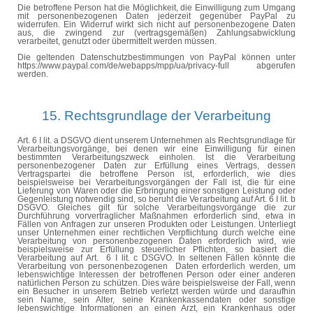
Die betroffene Person hat die Möglichkeit, die Einwilligung zum Umgang
mit personenbezogenen Daten jederzeit gegenüber PayPal zu
widerrufen. Ein Widerruf wirkt sich nicht auf personenbezogene Daten
aus, die zwingend zur (vertragsgemäßen) Zahlungsabwicklung
verarbeitet, genutzt oder übermittelt werden müssen.
Die geltenden Datenschutzbestimmungen von PayPal können unter
https://www.paypal.com/de/webapps/mpp/ua/privacy-full abgerufen
werden.
15. Rechtsgrundlage der Verarbeitung
Art. 6 I
lit
. a DSGVO dient unserem Unternehmen als Rechtsgrundlage für
Verarbeitungsvorgänge, bei denen wir eine Einwilligung für einen
bestimmten Verarbeitungszweck einholen. Ist die Verarbeitung
personenbezogener Daten zur Erfüllung eines Vertrags, dessen
Vertragspartei die betroffene Person ist, erforderlich, wie dies
beispielsweise bei Verarbeitungsvorgängen der Fall ist, die für eine
Lieferung von Waren oder die Erbringung einer sonstigen Leistung oder
Gegenleistung notwendig sind, so beruht die Verarbeitung auf Art. 6 I
lit
. b
DSGVO. Gleiches gilt für solche Verarbeitungsvorgänge die zur
Durchführung vorvertraglicher Maßnahmen erforderlich sind, etwa in
Fällen von Anfragen zur unseren Produkten oder Leistungen. Unterliegt
unser Unternehmen einer rechtlichen Verpflichtung durch welche eine
Verarbeitung von personenbezogenen Daten erforderlich wird, wie
beispielsweise zur Erfüllung steuerlicher Pflichten, so basiert die
Verarbeitung auf Art.
6 I
lit
. c DSGVO. In seltenen Fällen könnte die
Verarbeitung von
personenbezogenen
Daten
erforderlich werden, um
lebenswichtige Interessen der betroffenen Person oder einer anderen
natürlichen Person zu schützen. Dies wäre beispielsweise der Fall, wenn
ein Besucher in unserem Betrieb verletzt werden würde und daraufhin
sein Name, sein Alter, seine Krankenkassendaten oder sonstige
lebenswichtige Informationen an einen Arzt, ein Krankenhaus oder