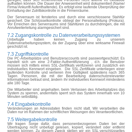
aufhalten können. Die Dauer der Anwesenheit wird dokumentiert (Name/
Firma/ Ankunft/
Aufenthaltende
). Es erfolgt eine laufende Überprüfung der
Einhaltung der Zutrittskontrolle in die Firmenräume.
Der Serverraum ist fensterlos und durch eine verschlossene Stahltür
gesichert. Die Schlüsselkontrolle obliegt der Personalleitung (Prokura).
Vor Erreichen des Serverraums sind Stahltüren zu durchdringen, die mit
Anrufweiterleitung alarmgesichert sind.
7.2 Zugangskontrolle zu Datenverarbeitungssystemen
Unbefugte haben keinen Zugang zu unserem
Datenverarbeitungssystem, da der Zugang über eine wirksame Firewall
geschützt ist.
7.3 Zugriffskontrolle
Die PC-Arbeitsplätze und
Benutzeraccounts
sind passwortgeschützt. Es
handelt sich um eine 2-Faktor-
Authentifizierung ,
d.h. die Benutzer
müssen sich mittels eines SSL-Zertifikats verifizieren und zusätzlich ein
individuelles Kennwort eingeben.
Die SSL-Zertifikate unterliegen einer
laufenden Kontrolle und verlieren ihre Gültigkeit spätestens nach 365
Tagen. Personen, die mit der Bearbeitung datenschutzrelevanter
Informationen betraut sind, ändern ihr individuelles Kennwort mindestens
alle 180 Tage.
Die Mitarbeiter sind angehalten, beim Verlassen des Arbeitsplatzes das
System zu sperren, andernfalls sperrt sich das System innerhalb von 10
Minuten selbsttätig.
7.4 Eingabekontrolle
Veränderungen an Adressdaten finden nicht statt. Wir verarbeiten die
Daten nur im Rahmen der schriftlichen Weisungen des Verantwortlichen.
7.5
Weitergabekontrolle
Wir tragen Sorge dafür, dass personenbezogenen Daten bei der
Übertragung nicht unbefugt gelesen, kopiert, verändert oder entfernt
werden können. Zu diesem Zweck stellen wir ein SSL-verschlüsseltes