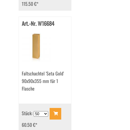
115.50 €
*
Art.-Nr. W16684
Faltschachtel 'Seta Gold'
90x90x355 mm für 1
Flasche
Stück:
60.50 €
*