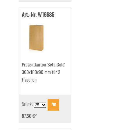
Art.-Nr. W16685
Präsentkarton 'Seta Gold'
360x180x90 mm für 2
Flaschen
Stück:
87.50 €
*