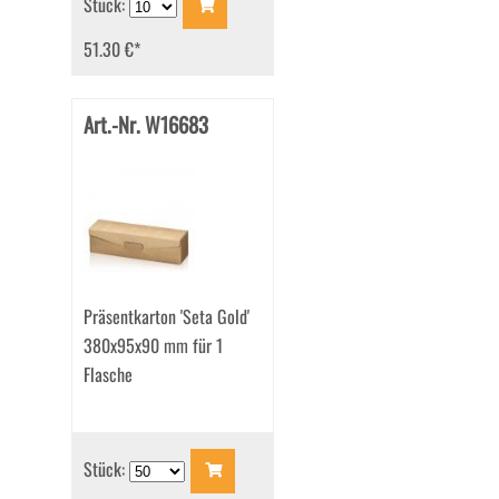
Stück:
51.30 €
*
Art.-Nr. W16683
Präsentkarton 'Seta Gold'
380x95x90 mm für 1
Flasche
Stück: