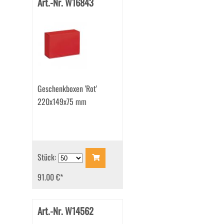
Art.-Nr. W16843
Geschenkboxen 'Rot'
220x149x75 mm
Stück:
91.00 €
*
Art.-Nr. W14562