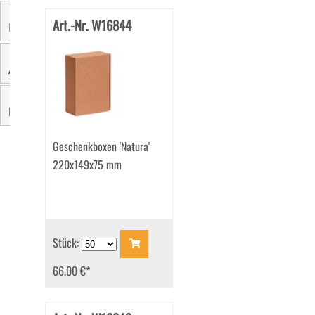
Art.-Nr. W16844
Innenfarbe
Aussendruck
Marke
Geschenkboxen 'Natura'
220x149x75 mm
Stück:
66.00 €
*