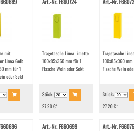
 F660689
Art.-Nr. F660724
Art.-Nr. F6607
he mit
Tragetasche Linea Limette
Tragetasche Line
er Linea Gelb
100x85x360 mm für 1
100x85x360 mm f
60 mm für 1
Flasche Wein oder Sekt
Flasche Wein ode
ein oder Sekt
Stück:
Stück:
27.20 €
*
27.20 €
*
 F660696
Art.-Nr. F660699
Art.-Nr. F6607