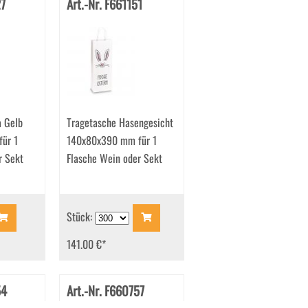
27
Art.-Nr. F661151
a Gelb
Tragetasche Hasengesicht
ür 1
140x80x390 mm für 1
r Sekt
Flasche Wein oder Sekt
Stück:
141.00 €
*
54
Art.-Nr. F660757