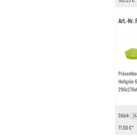
105.25 €
*
Art.-Nr.
Präsentko
Hellgrün 
290x270x
Stück:
71.50 €
*