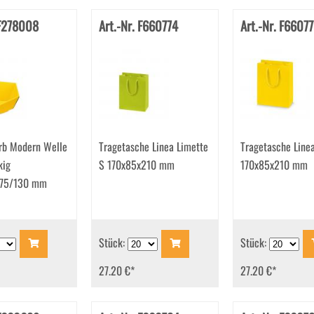
 F278008
Art.-Nr. F660774
Art.-Nr. F66077
rb Modern Welle
Tragetasche Linea Limette
Tragetasche Line
kig
S 170x85x210 mm
170x85x210 mm
75/130 mm
Stück:
Stück:
27.20 €
*
27.20 €
*