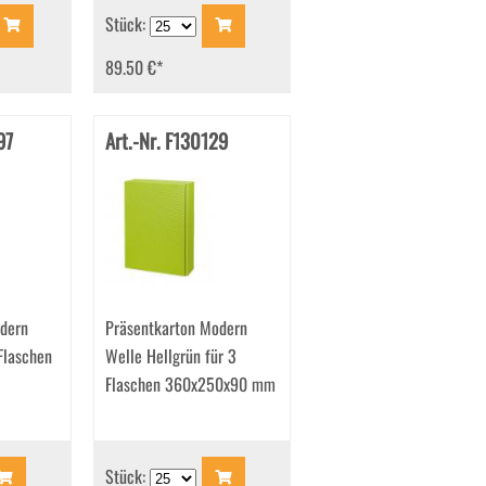
Stück:
89.50 €
*
97
Art.-Nr. F130129
dern
Präsentkarton Modern
Flaschen
Welle Hellgrün für 3
Flaschen 360x250x90 mm
Stück: