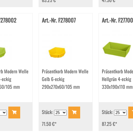
63.25 €
*
47.50 €
*
 F278002
Art.-Nr. F278007
Art.-Nr. F2770
rb Modern Welle
Präsentkorb Modern Welle
Präsentkorb Mode
6-eckig
Gelb 6-eckig
Hellgrün 4-eckig
60/105 mm
290x270x60/105 mm
330x190x110 mm
Stück:
Stück:
71.50 €
*
87.25 €
*