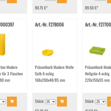
80.75 €
*
89.50 €
*
 F000397
Art.-Nr. F278006
Art.-Nr. F2770
rton Modern
Präsentkorb Modern Welle
Präsentkorb Mode
 für 3 Flaschen
Gelb 6-eckig
Hellgrün 4-eckig
x90 mm
168x200x48/85 mm
220x150x55 mm
Stück:
Stück: