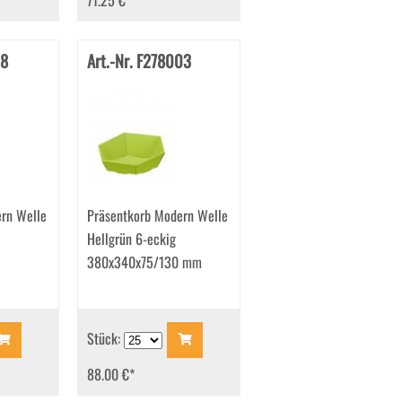
71.25 €
*
08
Art.-Nr. F278003
rn Welle
Präsentkorb Modern Welle
Hellgrün 6-eckig
380x340x75/130 mm
Stück:
88.00 €
*