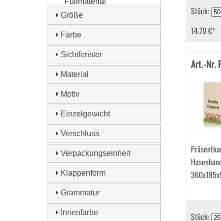
Füllmaterial
Stück:
Holzwolle (3)
Größe
Füllmaterial
14.70 €
*
SizzlePak (6)
Farbe
Geschenkanhänger
(40)
Sichtfenster
Geschenkband (10)
Art.-Nr.
Geschenkboxen (24)
Material
Geschenkkarten (35)
Geschenkkissen (4)
Motiv
Geschenkschachteln
(81)
Einzelgewicht
Geschenkschatullen
(4)
Verschluss
Geschenktüten (43)
Präsentka
Holzklammer (5)
Verpackungseinheit
Karten (680)
Hasenband
Klappkarten (1249)
Klappenform
360x185
Kuvertierhüllen (26)
Luftpolstertaschen (9)
Grammatur
Motivetiketten (11)
Papier (92)
Innenfarbe
Stück:
Papiertragetaschen