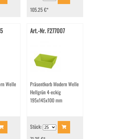
105.25 €
*
05
Art.-Nr. F277007
rn Welle
Präsentkorb Modern Welle
Hellgrün 4-eckig
195x145x100 mm
Stück: