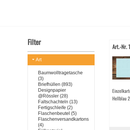
Filter
Art.-Nr.
Art
Baumwolltragetasche
(3)
Briefhüllen (893)
Einzelkar
Designpapier
@Rössler (28)
Hellblau 
Faltschachteln (13)
Fertigschleife (2)
Flaschenbeutel (5)
Flaschenversandkartons
(4)