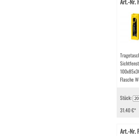
Art.-Nr.
Tragetasc
Sichtfenst
100x85x3
Flasche W
Stück:
31.40 €
*
Art.-Nr.