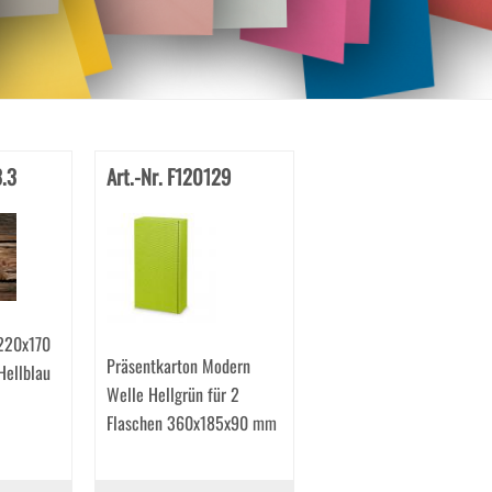
3.3
Art.-Nr. F120129
220x170
Präsentkarton Modern
ellblau
Welle Hellgrün für 2
Flaschen 360x185x90 mm