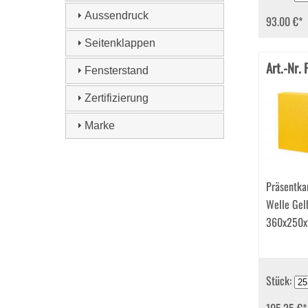
(51)
Aussendruck
93.00 €
*
Präsentkarton (40)
Präsentkorb (10)
Seitenklappen
Seidenfutterhüllen
Art.-Nr.
(280)
Fensterstand
Tischkarten (33)
Versandtaschen (128)
Zertifizierung
Marke
Präsentka
Welle Gelb
360x250
Stück: