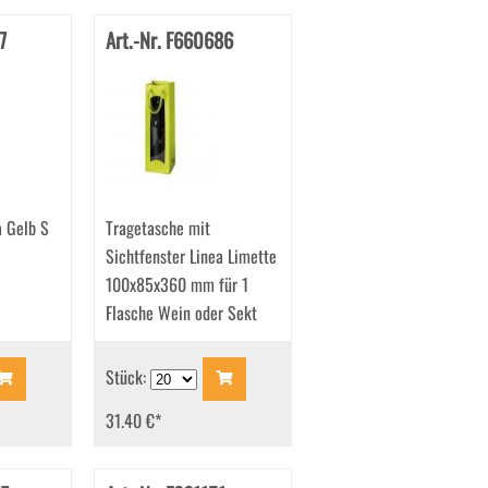
7
Art.-Nr. F660686
a Gelb S
Tragetasche mit
Sichtfenster Linea Limette
100x85x360 mm für 1
Flasche Wein oder Sekt
Stück:
31.40 €
*