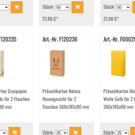
Stück:
Stück:
21.90 €
*
21.90 €
*
 F120235
Art.-Nr. F120236
Art.-Nr. F0002
rton Graspapier
Präsentkarton Natura
Präsentkarton Mo
e für 2 Flaschen
Hasengesicht für 2
Welle Gelb für 2 
x90 mm
Flaschen 360x185x90 mm
360x185x90 mm
Stück:
Stück: