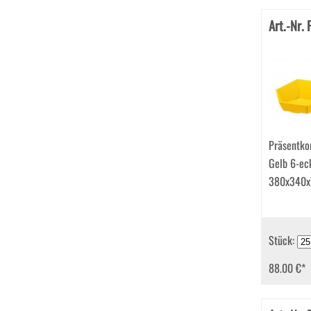
Art.-Nr.
Präsentko
Gelb 6-ec
380x340x
Stück:
88.00 €
*