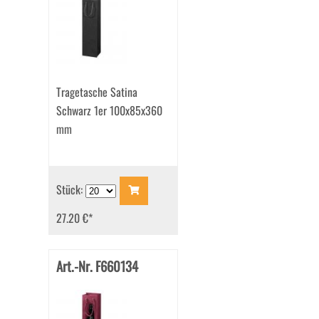
Tragetasche Satina
Schwarz 1er 100x85x360
mm
Stück:
27.20 €
*
Art.-Nr. F660134