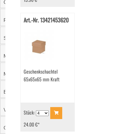
Größe
(2)
Art.-Nr. 13421453620
Farbe
Sichtfenster
Material
Geschenkschachtel
Motiv
65x65x65 mm Kraft
Einzelgewicht
Verpackungseinheit
Stück:
24.00 €
*
Grammatur