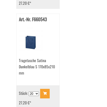
27.20 €
*
Art.-Nr. F660543
Tragetasche Satina
Dunkelblau S 170x85x210
mm
Stück:
27.20 €
*