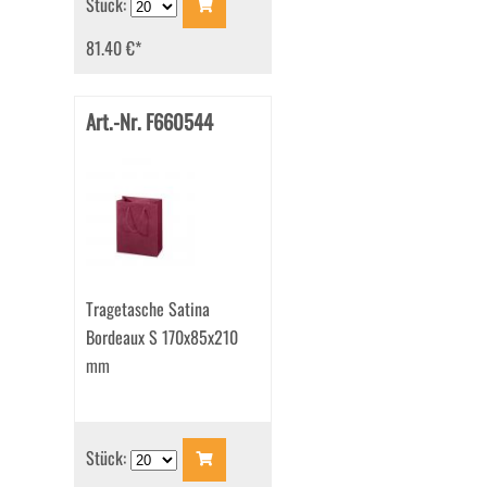
Stück:
81.40 €
*
Art.-Nr. F660544
Tragetasche Satina
Bordeaux S 170x85x210
mm
Stück: