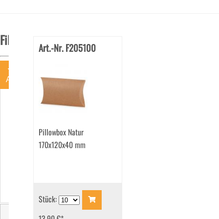
Filter
Art.-Nr. F205100
Art
Baumwolltragetasche
(2)
Geschenkanhänger
Pillowbox Natur
(1)
Geschenkboxen
170x120x40 mm
(2)
Geschenkkissen
(1)
Geschenkschachteln
(8)
Stück:
Papiertragetaschen
(14)
13.90 €
*
Präsentkarton