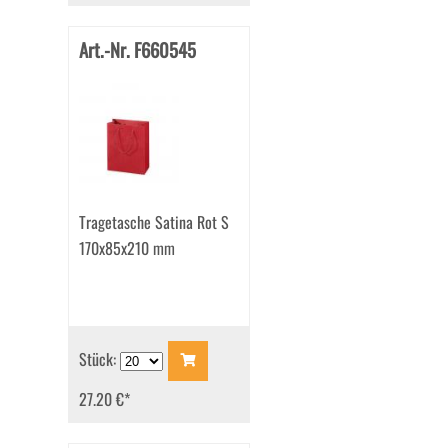
Art.-Nr. F660545
Tragetasche Satina Rot S
170x85x210 mm
Stück:
27.20 €
*