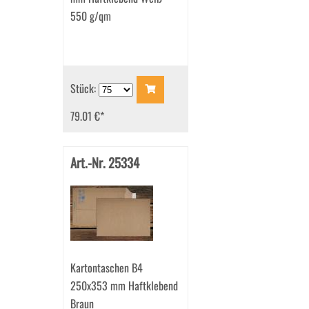
550 g/qm
Stück:
79.01 €
*
Art.-Nr. 25334
Kartontaschen B4
250x353 mm Haftklebend
Braun