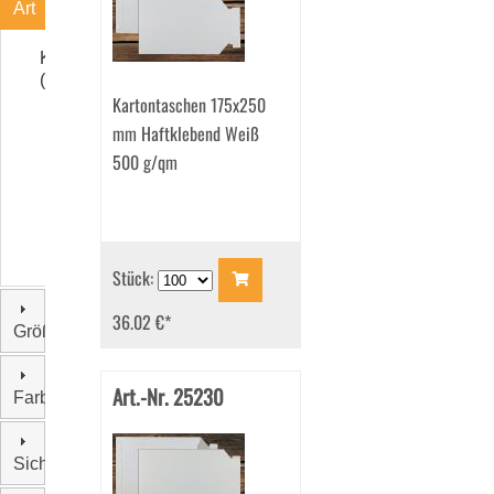
Art
Kartontaschen
(10)
Kartontaschen 175x250
mm Haftklebend Weiß
500 g/qm
Stück:
36.02 €
*
Größe
Art.-Nr. 25230
Farbe
Sichtfenster