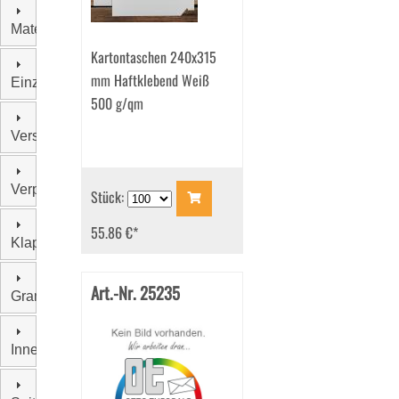
Material
Kartontaschen 240x315
mm Haftklebend Weiß
Einzelgewicht
500 g/qm
Verschluss
Verpackungseinheit
Stück:
55.86 €
*
Klappenform
Art.-Nr. 25235
Grammatur
Innenfarbe