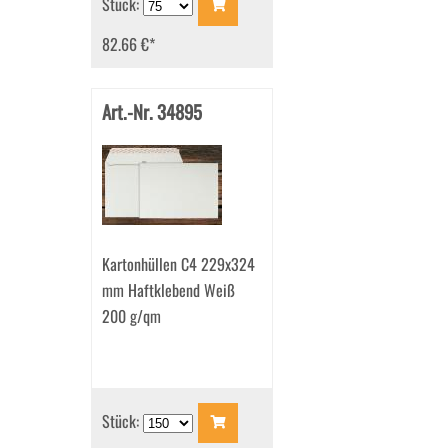
Stück:
82.66 €
*
Art.-Nr. 34895
Kartonhüllen C4 229x324
mm Haftklebend Weiß
200 g/qm
Stück: