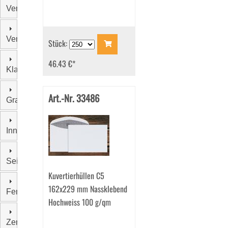
Verschluss
Verpackungseinheit
Stück:
46.43 €
*
Klappenform
Art.-Nr. 33486
Grammatur
Innenfarbe
Seitenklappen
Kuvertierhüllen C5
162x229 mm Nassklebend
Fensterstand
Hochweiss 100 g/qm
Zertifizierung