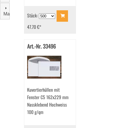
Marke
Stück:
47.70 €
*
Art.-Nr. 33496
Kuvertierhüllen mit
Fenster C5 162x229 mm
Nassklebend Hochweiss
100 g/qm