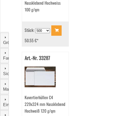
Nassklebend Hochweiss
100 g/qm
Stück:
50.55 €
*
Größe
Art.-Nr. 33287
Farbe
Sichtfenster
Material
Kuvertierhüllen C4
229x324 mm Nassklebend
Einzelgewicht
Hochweiß 120 g/qm