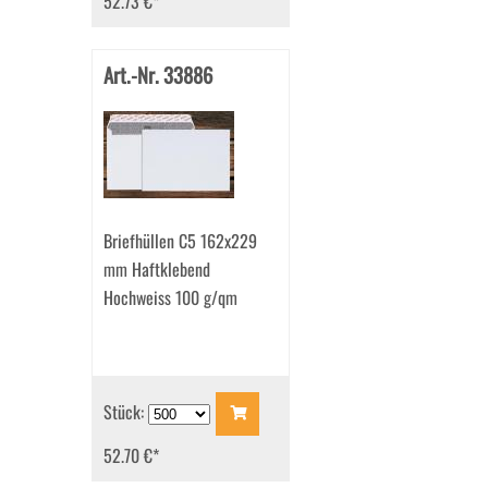
52.73 €
*
Art.-Nr. 33886
Briefhüllen C5 162x229
mm Haftklebend
Hochweiss 100 g/qm
Stück:
52.70 €
*