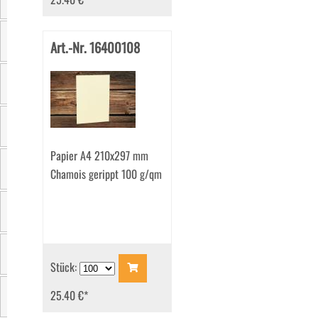
Größe
Art.-Nr. 16400108
Farbe
Material
Einzelgewicht
Papier A4 210x297 mm
Chamois gerippt 100 g/qm
Verpackungseinheit
Grammatur
Zertifizierung
Stück:
25.40 €
*
Marke