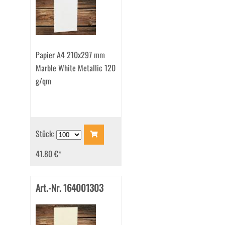
Papier A4 210x297 mm
Marble White Metallic 120
g/qm
Stück:
41.80 €
*
Art.-Nr. 164001303