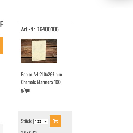
Filter
Art.-Nr. 16400106
Art
Karten
(49)
Papier A4 210x297 mm
Papier
(52)
Chamois Marmora 100
g/qm
Stück:
25.40 €
*