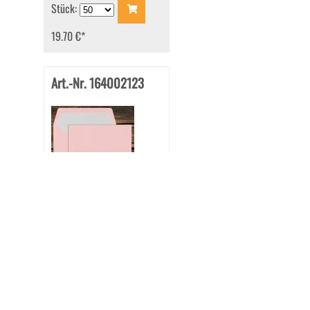
Stück:
19.70 €
*
Art.-Nr. 164002123
Briefhüllen mit
Seidenfutter DL 110x220
mm Nassklebend Flamingo
gerippt 100 g/qm
Stück: