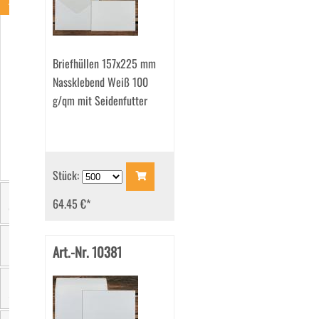
Art
Seidenfutterhüllen
(339)
Briefhüllen 157x225 mm
Nassklebend Weiß 100
g/qm mit Seidenfutter
Stück:
64.45 €
*
Größe
Art.-Nr. 10381
Farbe
Sichtfenster