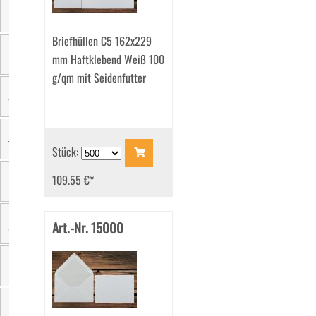
Material
Briefhüllen C5 162x229
mm Haftklebend Weiß 100
Einzelgewicht
g/qm mit Seidenfutter
Verschluss
Verpackungseinheit
Stück:
109.55 €
*
Klappenform
Art.-Nr. 15000
Grammatur
Innenfarbe
Seitenklappen