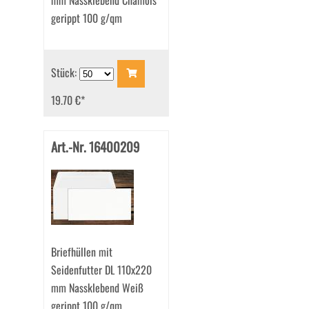
mm Nassklebend Chamois
gerippt 100 g/qm
Stück:
19.70 €
*
Art.-Nr. 16400209
Briefhüllen mit
Seidenfutter DL 110x220
mm Nassklebend Weiß
gerippt 100 g/qm