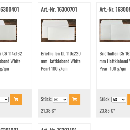
 16300401
Art.-Nr. 16300701
Art.-Nr. 16300
en C6 114x162
Briefhüllen DL 110x220
Briefhüllen C5 1
ebend White
mm Haftklebend White
mm Haftklebend 
 g/qm
Pearl 100 g/qm
Pearl 100 g/qm
Stück:
Stück:
21.38 €
*
23.85 €
*