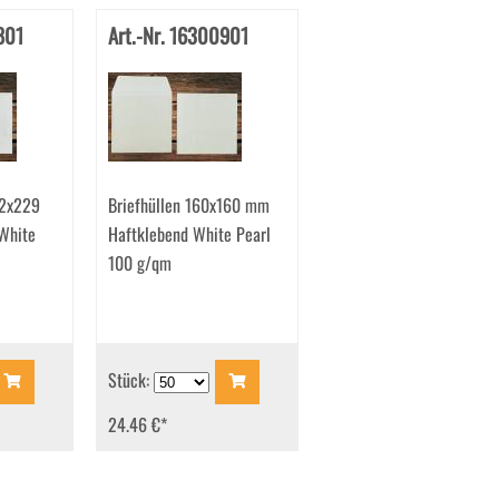
801
Art.-Nr. 16300901
62x229
Briefhüllen 160x160 mm
White
Haftklebend White Pearl
100 g/qm
Stück:
24.46 €
*