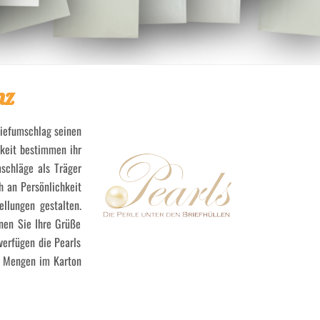
nz
riefumschlag seinen
gkeit bestimmen ihr
schläge als Träger
h an Persönlichkeit
llungen gestalten.
nnen Sie Ihre Grüße
verfügen die Pearls
r Mengen im Karton