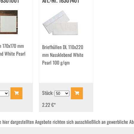
 16301001
Art.-Nr. 16301401
en 170x170 mm
Briefhüllen DL 110x220
nd White Pearl
mm Nassklebend White
Pearl 100 g/qm
Stück:
2.22 €
*
ie hier dargestellten Angebote richten sich ausschließlich an gewerbliche A