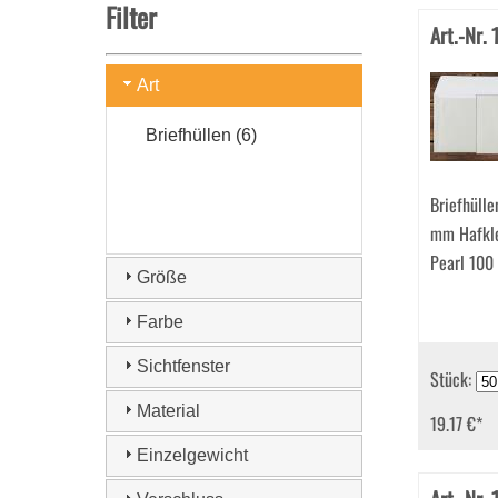
Filter
Art.-Nr.
Art
Briefhüllen (6)
Briefhüll
mm Hafkl
Pearl 100
Größe
Farbe
Sichtfenster
Stück:
Material
19.17 €
*
Einzelgewicht