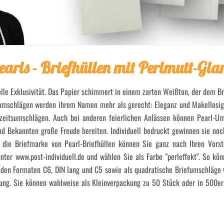
earls - Briefhüllen mit Perlmutt-Gla
olle Exklusivität. Das Papier schimmert in einem zarten Weißton, der dem B
efumschlägen werden ihrem Namen mehr als gerecht: Eleganz und Makellosi
zeitsumschlägen. Auch bei anderen feierlichen Anlässen können Pearl-Um
 Bekannten große Freude bereiten. Individuell bedruckt gewinnen sie noc
die Briefmarke von Pearl-Briefhüllen können Sie ganz nach Ihren Vorste
nter www.post-individuell.de und wählen Sie als Farbe "perleffekt". So kö
den Formaten C6, DIN lang und C5 sowie als quadratische Briefumschläge 
ung. Sie können wahlweise als Kleinverpackung zu 50 Stück oder in 500e