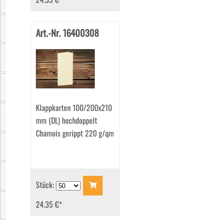
Größe
Art.-Nr. 16400308
Farbe
Material
Einzelgewicht
Klappkarten 100/200x210
mm (DL) hochdoppelt
Verpackungseinheit
Chamois gerippt 220 g/qm
Grammatur
Zertifizierung
Stück:
24.35 €
*
Marke