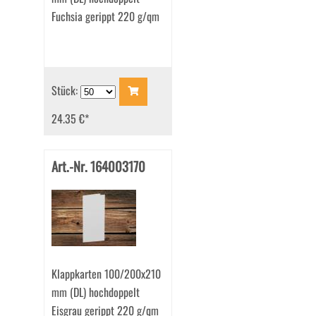
Fuchsia gerippt 220 g/qm
Stück:
24.35 €
*
Art.-Nr. 164003170
Klappkarten 100/200x210
mm (DL) hochdoppelt
Eisgrau gerippt 220 g/qm