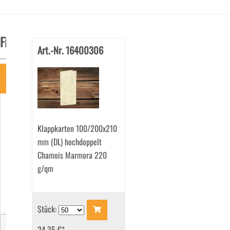
Filter
Art.-Nr. 16400306
Art
Geschenkkarten
(42)
Klappkarten 100/200x210
Karten
(94)
mm (DL) hochdoppelt
Klappkarten
Chamois Marmora 220
(465)
g/qm
Tischkarten
(41)
Stück:
24.35 €
*