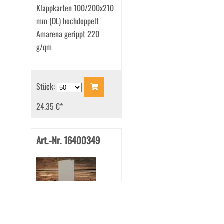
Klappkarten 100/200x210
mm (DL) hochdoppelt
Amarena gerippt 220
g/qm
Stück:
24.35 €
*
Art.-Nr. 16400349
Klappkarten 100/200x210