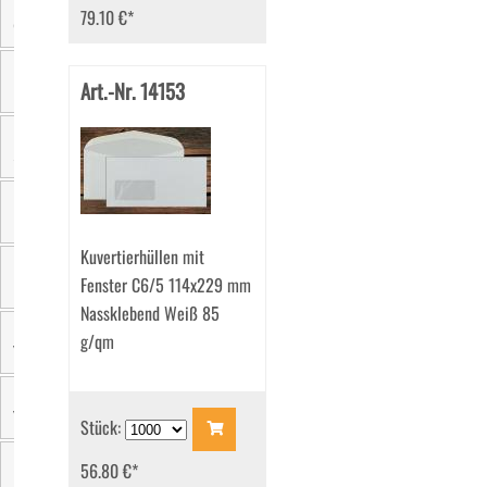
79.10 €
*
Größe
Art.-Nr. 14153
Farbe
Sichtfenster
Material
Kuvertierhüllen mit
Fenster C6/5 114x229 mm
Einzelgewicht
Nassklebend Weiß 85
g/qm
Verschluss
Verpackungseinheit
Stück:
56.80 €
*
Klappenform