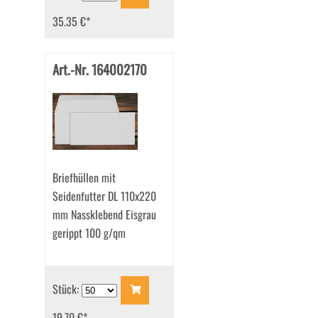
35.35 €
*
Art.-Nr. 164002170
Briefhüllen mit
Seidenfutter DL 110x220
mm Nassklebend Eisgrau
gerippt 100 g/qm
Stück:
19.70 €
*