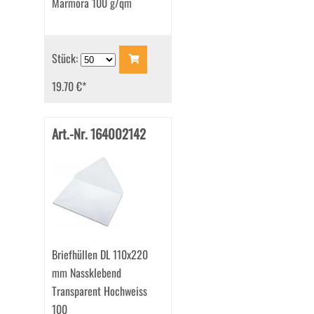
Marmora 100 g/qm
Stück:
19.70 €
*
Art.-Nr. 164002142
Briefhüllen DL 110x220
mm Nassklebend
Transparent Hochweiss
100