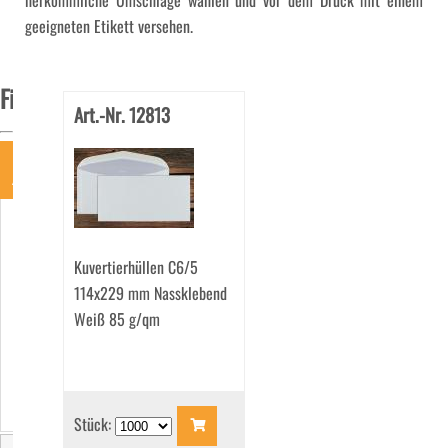
herkömmliche Umschläge wählen und vor dem Druck mit einem
geeigneten Etikett versehen.
Filter
Art.-Nr. 12813
Art
Briefhüllen
(117)
Kuvertierhüllen C6/5
Kuvertierhüllen
(3)
114x229 mm Nassklebend
Seidenfutterhüllen
Weiß 85 g/qm
(318)
Stück: