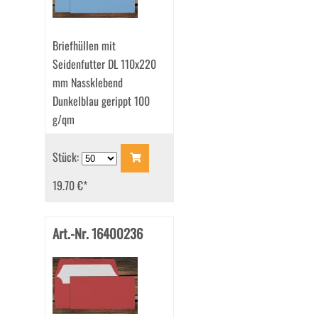
Briefhüllen mit
Seidenfutter DL 110x220
mm Nassklebend
Dunkelblau gerippt 100
g/qm
Stück:
19.70 €
*
Art.-Nr. 16400236