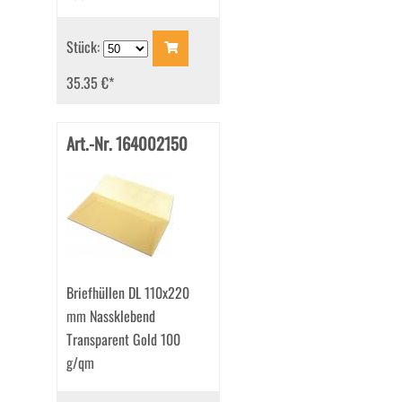
Stück:
35.35 €
*
Art.-Nr. 164002150
Briefhüllen DL 110x220
mm Nassklebend
Transparent Gold 100
g/qm