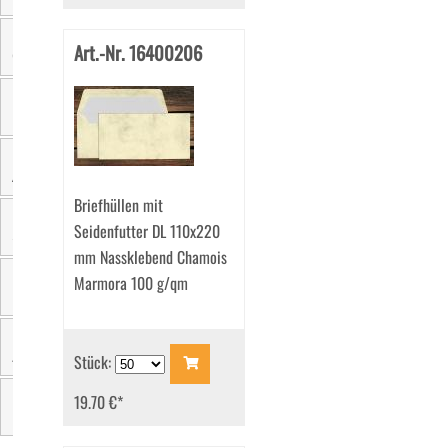
Art.-Nr. 16400206
Grammatur
Innenfarbe
Aussendruck
Briefhüllen mit
Seidenfutter DL 110x220
Seitenklappen
mm Nassklebend Chamois
Marmora 100 g/qm
Fensterstand
Zertifizierung
Stück:
19.70 €
*
Marke