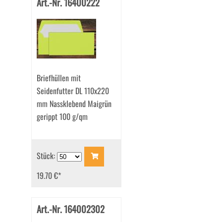
Art.-Nr. 16400222
Briefhüllen mit
Seidenfutter DL 110x220
mm Nassklebend Maigrün
gerippt 100 g/qm
Stück:
19.70 €
*
Art.-Nr. 164002302