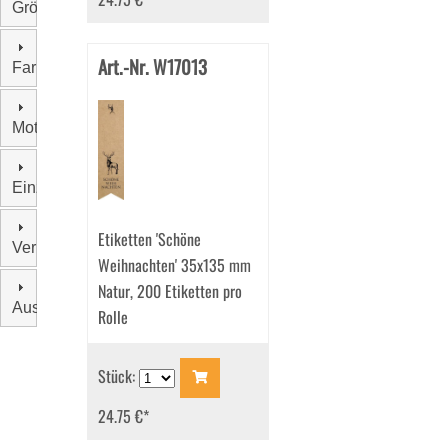
Größe
Art.-Nr. W17013
Farbe
Motiv
Einzelgewicht
Etiketten 'Schöne
Verpackungseinheit
Weihnachten' 35x135 mm
Natur, 200 Etiketten pro
Aussendruck
Rolle
Stück:
24.75 €
*