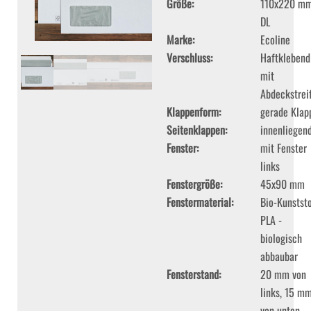
Größe
110x220 m
DL
Marke
Ecoline
Verschluss
Haftklebend
mit
Abdeckstrei
Klappenform
gerade Klap
Seitenklappen
innenliegen
Fenster
mit Fenster
links
Fenstergröße
45x90 mm
Fenstermaterial
Bio-Kunststo
PLA -
biologisch
abbaubar
Fensterstand
20 mm von
links, 15 m
von unten