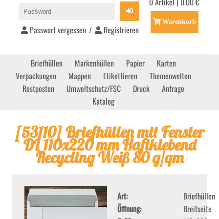
0 Artikel | 0.00 €
Warenkorb
Passwort vergessen
/
Registrieren
Briefhüllen
Markenhüllen
Papier
Karten
Verpackungen
Mappen
Etikettieren
Themenwelten
Restposten
Umweltschutz/FSC
Druck
Anfrage
Katalog
[
53110
]
Briefhüllen mit Fenster
DL 110x220 mm Haftklebend
Recycling Weiß 80 g/qm
Art
Briefhüllen
Öffnung
Breitseite