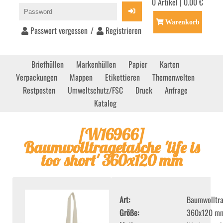
0 Artikel | 0.00 €
Warenkorb
Passwort vergessen
/
Registrieren
Briefhüllen
Markenhüllen
Papier
Karten
Verpackungen
Mappen
Etikettieren
Themenwelten
Restposten
Umweltschutz/FSC
Druck
Anfrage
Katalog
[
W16966
]
Baumwolltragetasche 'life is
too short' 360x120 mm
Art
Baumwolltr
Größe
360x120 m