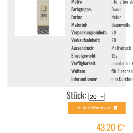
Motiv
life is too s
Farbgruppe
Braun
Farbe
Natur
Material
Baumwolle
Verpackungseinheit
20
Verkaufseinheit
20
Aussendruck
Motivdruck
Einzelgewicht
12g
Verfügbarkeit
innerhalb 1
Weitere
für Flaschen
Informationen
mm Durchme
Stück:
In den Warenkorb
43.20 €*